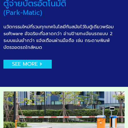
ตู้จ่ายบัตรอัตโนมัติ
(Park-Matic)
นวัตกรรมใหม่ที่รวมทุกเทคโนโลยีทันสมัยไว้ในตู้เดียวพร้อม
software อัจฉริยะที่ฉลาดกว่า อ่านป้ายทะเบียนรถแบบ 2
ระบบแม่นยำกว่า แจ้งเตือนผ่านมือถือ เช่น กระดาษพิมพ์
บัตรจอดรถใกล้หมด
SEE MORE