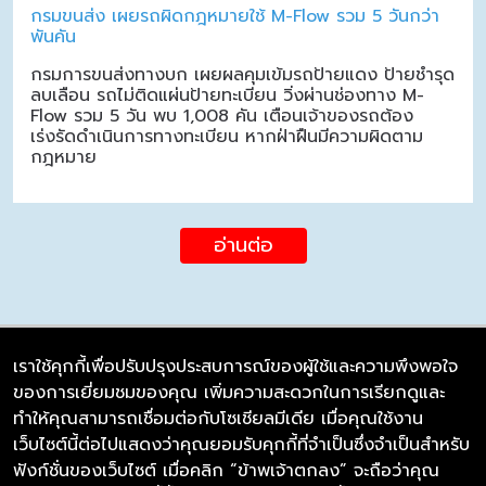
กรมขนส่ง เผยรถผิดกฎหมายใช้ M-Flow รวม 5 วันกว่า
พันคัน
กรมการขนส่งทางบก เผยผลคุมเข้มรถป้ายแดง ป้ายชำรุด
ลบเลือน รถไม่ติดแผ่นป้ายทะเบียน วิ่งผ่านช่องทาง M-
Flow รวม 5 วัน พบ 1,008 คัน เตือนเจ้าของรถต้อง
เร่งรัดดำเนินการทางทะเบียน หากฝ่าฝืนมีความผิดตาม
กฎหมาย
อ่านต่อ
เราใช้คุกกี้เพื่อปรับปรุงประสบการณ์ของผู้ใช้และความพึงพอใจ
ของการเยี่ยมชมของคุณ เพิ่มความสะดวกในการเรียกดูและ
บริษัท ซิมลิงค์ จำกัด
ทำให้คุณสามารถเชื่อมต่อกับโซเชียลมีเดีย เมื่อคุณใช้งาน
98/226 Bangrakyai-Baanmai Road,
เว็บไซต์นี้ต่อไปแสดงว่าคุณยอมรับคุกกี้ที่จำเป็นซึ่งจำเป็นสำหรับ
Bangyai, Nonthaburi 11140
ฟังก์ชั่นของเว็บไซต์ เมื่อคลิก “ข้าพเจ้าตกลง” จะถือว่าคุณ