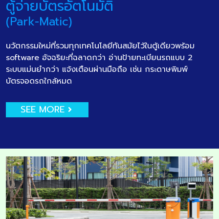
ตู้จ่ายบัตรอัตโนมัติ
(Park-Matic)
นวัตกรรมใหม่ที่รวมทุกเทคโนโลยีทันสมัยไว้ในตู้เดียวพร้อม
software อัจฉริยะที่ฉลาดกว่า อ่านป้ายทะเบียนรถแบบ 2
ระบบแม่นยำกว่า แจ้งเตือนผ่านมือถือ เช่น กระดาษพิมพ์
บัตรจอดรถใกล้หมด
SEE MORE