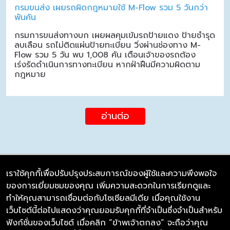
กรมขนส่ง เผยรถผิดกฎหมายใช้ M-Flow รวม 5 วันกว่า
พันคัน
กรมการขนส่งทางบก เผยผลคุมเข้มรถป้ายแดง ป้ายชำรุด
ลบเลือน รถไม่ติดแผ่นป้ายทะเบียน วิ่งผ่านช่องทาง M-
Flow รวม 5 วัน พบ 1,008 คัน เตือนเจ้าของรถต้อง
เร่งรัดดำเนินการทางทะเบียน หากฝ่าฝืนมีความผิดตาม
กฎหมาย
อ่านต่อ
เราใช้คุกกี้เพื่อปรับปรุงประสบการณ์ของผู้ใช้และความพึงพอใจ
ของการเยี่ยมชมของคุณ เพิ่มความสะดวกในการเรียกดูและ
บริษัท ซิมลิงค์ จำกัด
ทำให้คุณสามารถเชื่อมต่อกับโซเชียลมีเดีย เมื่อคุณใช้งาน
98/226 Bangrakyai-Baanmai Road,
เว็บไซต์นี้ต่อไปแสดงว่าคุณยอมรับคุกกี้ที่จำเป็นซึ่งจำเป็นสำหรับ
Bangyai, Nonthaburi 11140
ฟังก์ชั่นของเว็บไซต์ เมื่อคลิก “ข้าพเจ้าตกลง” จะถือว่าคุณ