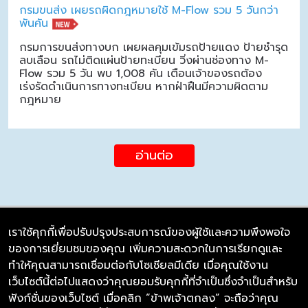
กรมขนส่ง เผยรถผิดกฎหมายใช้ M-Flow รวม 5 วันกว่า
พันคัน
กรมการขนส่งทางบก เผยผลคุมเข้มรถป้ายแดง ป้ายชำรุด
ลบเลือน รถไม่ติดแผ่นป้ายทะเบียน วิ่งผ่านช่องทาง M-
Flow รวม 5 วัน พบ 1,008 คัน เตือนเจ้าของรถต้อง
เร่งรัดดำเนินการทางทะเบียน หากฝ่าฝืนมีความผิดตาม
กฎหมาย
อ่านต่อ
เราใช้คุกกี้เพื่อปรับปรุงประสบการณ์ของผู้ใช้และความพึงพอใจ
ของการเยี่ยมชมของคุณ เพิ่มความสะดวกในการเรียกดูและ
บริษัท ซิมลิงค์ จำกัด
ทำให้คุณสามารถเชื่อมต่อกับโซเชียลมีเดีย เมื่อคุณใช้งาน
98/226 Bangrakyai-Baanmai Road,
เว็บไซต์นี้ต่อไปแสดงว่าคุณยอมรับคุกกี้ที่จำเป็นซึ่งจำเป็นสำหรับ
Bangyai, Nonthaburi 11140
ฟังก์ชั่นของเว็บไซต์ เมื่อคลิก “ข้าพเจ้าตกลง” จะถือว่าคุณ