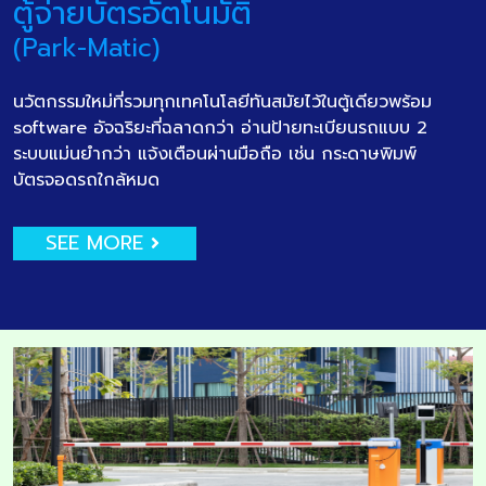
ตู้จ่ายบัตรอัตโนมัติ
(Park-Matic)
นวัตกรรมใหม่ที่รวมทุกเทคโนโลยีทันสมัยไว้ในตู้เดียวพร้อม
software อัจฉริยะที่ฉลาดกว่า อ่านป้ายทะเบียนรถแบบ 2
ระบบแม่นยำกว่า แจ้งเตือนผ่านมือถือ เช่น กระดาษพิมพ์
บัตรจอดรถใกล้หมด
SEE MORE