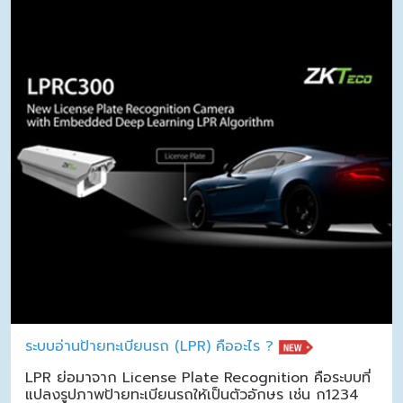
ระบบอ่านป้ายทะเบียนรถ (LPR) คืออะไร ?
LPR ย่อมาจาก License Plate Recognition คือระบบที่
แปลงรูปภาพป้ายทะเบียนรถให้เป็นตัวอักษร เช่น ก1234