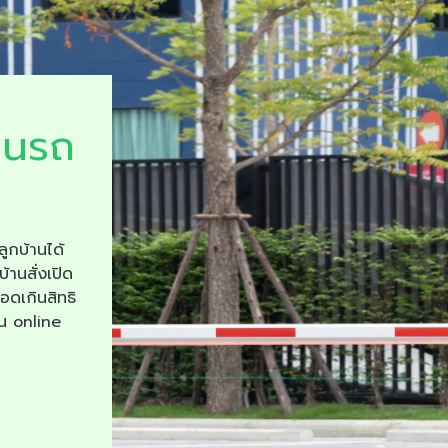
ยนรถ
ลูกบ้านได้
บ้านสั่งเปิด
จอดเกินสิทธิ
าน online