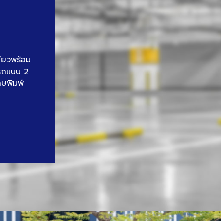
ดียวพร้อม
นรถแบบ 2
าษพิมพ์