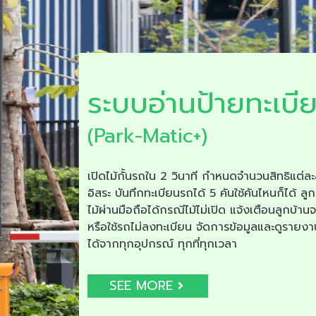
ระบบอ่านป้ายทะเบี
(Park-Matic+)
เปิดไม้กั้นรถใน 2 วินาที กำหนดจำนวนสิทธิแต่ละ
อิสระ บันทึกทะเบียนรถได้ 5 คันใช้คันไหนก็ได้ ลูก
ไม้ผ่านมือถือได้กรณีไม้ไม่เปิด แจ้งเตือนลูกบ้าน
หรือใช้รถไม่ลงทะเบียน จัดการข้อมูลและดูรายง
ได้จากทุกอุปกรณ์ ทุกที่ทุกเวลา
SEE MORE