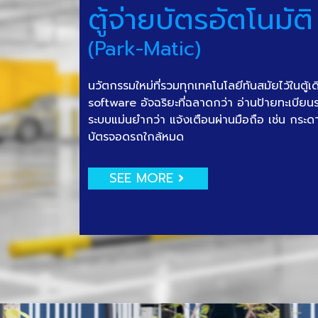
ตู้จ่ายบัตรอัตโนมัติ
(Park-Matic)
นวัตกรรมใหม่ที่รวมทุกเทคโนโลยีทันสมัยไว้ในตู้เ
software อัจฉริยะที่ฉลาดกว่า อ่านป้ายทะเบีย
ระบบแม่นยำกว่า แจ้งเตือนผ่านมือถือ เช่น กระด
บัตรจอดรถใกล้หมด
SEE MORE