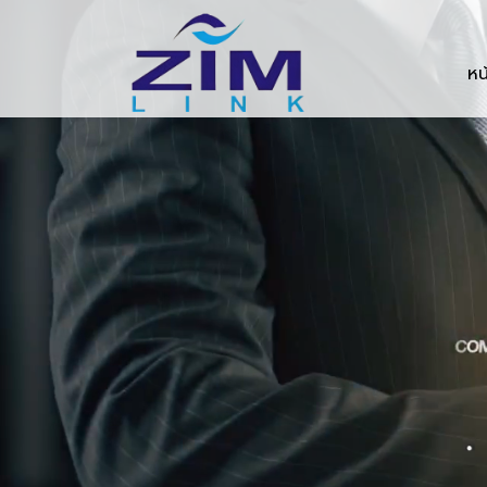
Zimlink.co.th
หน