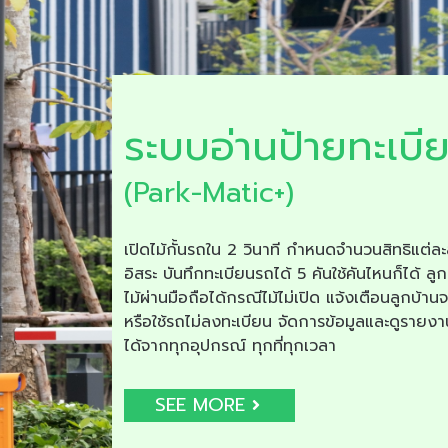
ระบบอ่านป้ายทะเบี
(Park-Matic+)
เปิดไม้กั้นรถใน 2 วินาที กำหนดจำนวนสิทธิแต่ละ
อิสระ บันทึกทะเบียนรถได้ 5 คันใช้คันไหนก็ได้ ลูก
ไม้ผ่านมือถือได้กรณีไม้ไม่เปิด แจ้งเตือนลูกบ้าน
หรือใช้รถไม่ลงทะเบียน จัดการข้อมูลและดูรายง
ได้จากทุกอุปกรณ์ ทุกที่ทุกเวลา
SEE MORE