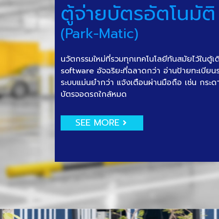
ตู้จ่ายบัตรอัตโนมัติ
(Park-Matic)
นวัตกรรมใหม่ที่รวมทุกเทคโนโลยีทันสมัยไว้ในตู้เ
software อัจฉริยะที่ฉลาดกว่า อ่านป้ายทะเบีย
ระบบแม่นยำกว่า แจ้งเตือนผ่านมือถือ เช่น กระด
บัตรจอดรถใกล้หมด
SEE MORE