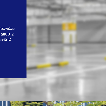
ดียวพร้อม
นรถแบบ 2
าษพิมพ์