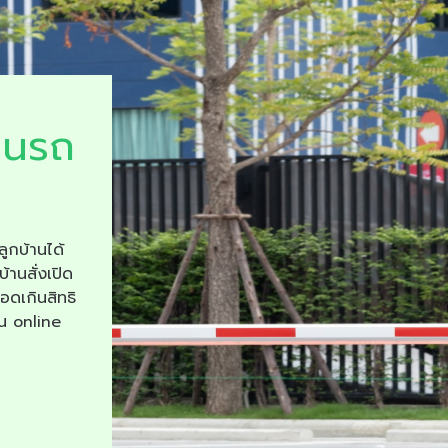
ยนรถ
ลูกบ้านได้
บ้านสั่งเปิด
จอดเกินสิทธิ
าน online