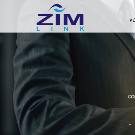
Zimlink.co.th
หน