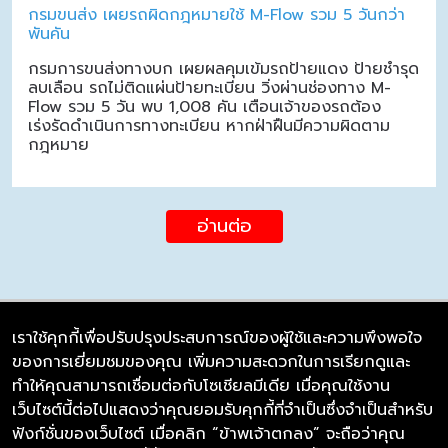
กรมขนส่ง เผยรถผิดกฎหมายใช้ M-Flow รวม 5 วันกว่า
พันคัน
กรมการขนส่งทางบก เผยผลคุมเข้มรถป้ายแดง ป้ายชำรุด
ลบเลือน รถไม่ติดแผ่นป้ายทะเบียน วิ่งผ่านช่องทาง M-
Flow รวม 5 วัน พบ 1,008 คัน เตือนเจ้าของรถต้อง
เร่งรัดดำเนินการทางทะเบียน หากฝ่าฝืนมีความผิดตาม
กฎหมาย
อ่านต่อ
เราใช้คุกกี้เพื่อปรับปรุงประสบการณ์ของผู้ใช้และความพึงพอใจ
ของการเยี่ยมชมของคุณ เพิ่มความสะดวกในการเรียกดูและ
บริษัท ซิมลิงค์ จำกัด
ทำให้คุณสามารถเชื่อมต่อกับโซเชียลมีเดีย เมื่อคุณใช้งาน
98/226 Bangrakyai-Baanmai Road,
เว็บไซต์นี้ต่อไปแสดงว่าคุณยอมรับคุกกี้ที่จำเป็นซึ่งจำเป็นสำหรับ
Bangyai, Nonthaburi 11140
ฟังก์ชั่นของเว็บไซต์ เมื่อคลิก “ข้าพเจ้าตกลง” จะถือว่าคุณ