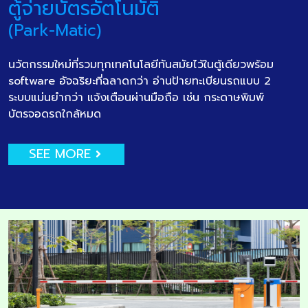
ตู้จ่ายบัตรอัตโนมัติ
(Park-Matic)
นวัตกรรมใหม่ที่รวมทุกเทคโนโลยีทันสมัยไว้ในตู้เดียวพร้อม
software อัจฉริยะที่ฉลาดกว่า อ่านป้ายทะเบียนรถแบบ 2
ระบบแม่นยำกว่า แจ้งเตือนผ่านมือถือ เช่น กระดาษพิมพ์
บัตรจอดรถใกล้หมด
SEE MORE