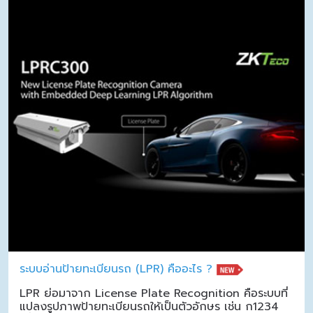
ระบบอ่านป้ายทะเบียนรถ (LPR) คืออะไร ?
LPR ย่อมาจาก License Plate Recognition คือระบบที่
แปลงรูปภาพป้ายทะเบียนรถให้เป็นตัวอักษร เช่น ก1234