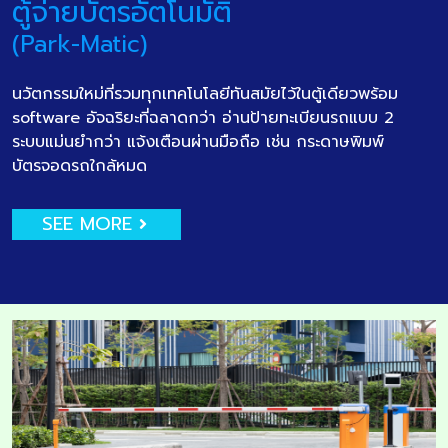
ตู้จ่ายบัตรอัตโนมัติ
(Park-Matic)
นวัตกรรมใหม่ที่รวมทุกเทคโนโลยีทันสมัยไว้ในตู้เดียวพร้อม
software อัจฉริยะที่ฉลาดกว่า อ่านป้ายทะเบียนรถแบบ 2
ระบบแม่นยำกว่า แจ้งเตือนผ่านมือถือ เช่น กระดาษพิมพ์
บัตรจอดรถใกล้หมด
SEE MORE