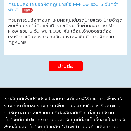
กรมขนส่ง เผยรถผิดกฎหมายใช้ M-Flow รวม 5 วันกว่า
พันคัน
กรมการขนส่งทางบก เผยผลคุมเข้มรถป้ายแดง ป้ายชำรุด
ลบเลือน รถไม่ติดแผ่นป้ายทะเบียน วิ่งผ่านช่องทาง M-
Flow รวม 5 วัน พบ 1,008 คัน เตือนเจ้าของรถต้อง
เร่งรัดดำเนินการทางทะเบียน หากฝ่าฝืนมีความผิดตาม
กฎหมาย
อ่านต่อ
เราใช้คุกกี้เพื่อปรับปรุงประสบการณ์ของผู้ใช้และความพึงพอใจ
ของการเยี่ยมชมของคุณ เพิ่มความสะดวกในการเรียกดูและ
บริษัท ซิมลิงค์ จำกัด
ทำให้คุณสามารถเชื่อมต่อกับโซเชียลมีเดีย เมื่อคุณใช้งาน
98/226 Bangrakyai-Baanmai Road,
เว็บไซต์นี้ต่อไปแสดงว่าคุณยอมรับคุกกี้ที่จำเป็นซึ่งจำเป็นสำหรับ
Bangyai, Nonthaburi 11140
ฟังก์ชั่นของเว็บไซต์ เมื่อคลิก “ข้าพเจ้าตกลง” จะถือว่าคุณ