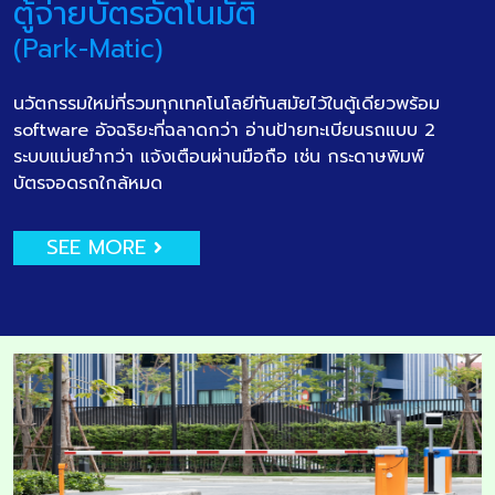
ตู้จ่ายบัตรอัตโนมัติ
(Park-Matic)
นวัตกรรมใหม่ที่รวมทุกเทคโนโลยีทันสมัยไว้ในตู้เดียวพร้อม
software อัจฉริยะที่ฉลาดกว่า อ่านป้ายทะเบียนรถแบบ 2
ระบบแม่นยำกว่า แจ้งเตือนผ่านมือถือ เช่น กระดาษพิมพ์
บัตรจอดรถใกล้หมด
SEE MORE