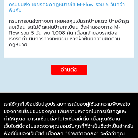
กรมขนส่ง เผยรถผิดกฎหมายใช้ M-Flow รวม 5 วันกว่า
พันคัน
กรมการขนส่งทางบก เผยผลคุมเข้มรถป้ายแดง ป้ายชำรุด
ลบเลือน รถไม่ติดแผ่นป้ายทะเบียน วิ่งผ่านช่องทาง M-
Flow รวม 5 วัน พบ 1,008 คัน เตือนเจ้าของรถต้อง
เร่งรัดดำเนินการทางทะเบียน หากฝ่าฝืนมีความผิดตาม
กฎหมาย
อ่านต่อ
เราใช้คุกกี้เพื่อปรับปรุงประสบการณ์ของผู้ใช้และความพึงพอใจ
ของการเยี่ยมชมของคุณ เพิ่มความสะดวกในการเรียกดูและ
บริษัท ซิมลิงค์ จำกัด
ทำให้คุณสามารถเชื่อมต่อกับโซเชียลมีเดีย เมื่อคุณใช้งาน
98/226 Bangrakyai-Baanmai Road,
เว็บไซต์นี้ต่อไปแสดงว่าคุณยอมรับคุกกี้ที่จำเป็นซึ่งจำเป็นสำหรับ
Bangyai, Nonthaburi 11140
ฟังก์ชั่นของเว็บไซต์ เมื่อคลิก “ข้าพเจ้าตกลง” จะถือว่าคุณ