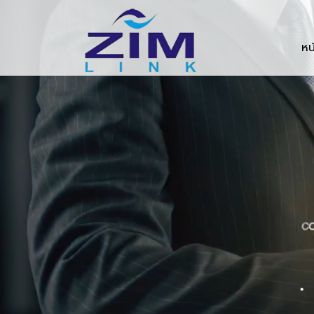
Zimlink.co.th
หน