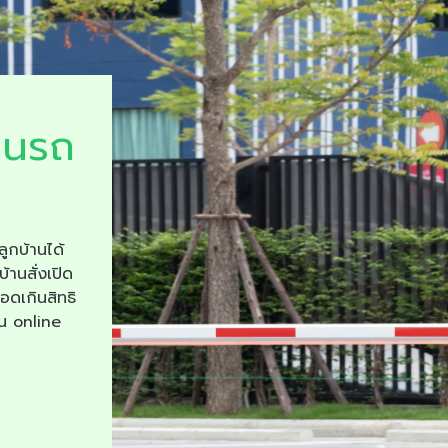
ยนรถ
ลูกบ้านได้
บ้านสั่งเปิด
จอดเกินสิทธิ
าน online