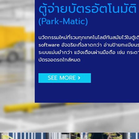
ตู้จ่ายบัตรอัตโนมัติ
(Park-Matic)
นวัตกรรมใหม่ที่รวมทุกเทคโนโลยีทันสมัยไว้ในตู้เ
software อัจฉริยะที่ฉลาดกว่า อ่านป้ายทะเบีย
ระบบแม่นยำกว่า แจ้งเตือนผ่านมือถือ เช่น กระด
บัตรจอดรถใกล้หมด
SEE MORE