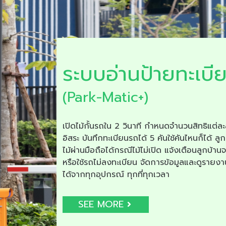
ระบบอ่านป้ายทะเบี
(Park-Matic+)
เปิดไม้กั้นรถใน 2 วินาที กำหนดจำนวนสิทธิแต่ละ
อิสระ บันทึกทะเบียนรถได้ 5 คันใช้คันไหนก็ได้ ลูก
ไม้ผ่านมือถือได้กรณีไม้ไม่เปิด แจ้งเตือนลูกบ้าน
หรือใช้รถไม่ลงทะเบียน จัดการข้อมูลและดูรายง
ได้จากทุกอุปกรณ์ ทุกที่ทุกเวลา
SEE MORE