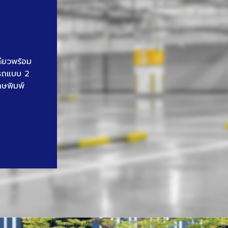
ดียวพร้อม
นรถแบบ 2
าษพิมพ์