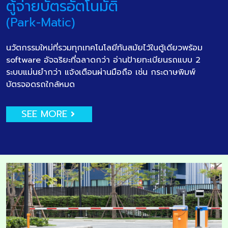
ตู้จ่ายบัตรอัตโนมัติ
(Park-Matic)
นวัตกรรมใหม่ที่รวมทุกเทคโนโลยีทันสมัยไว้ในตู้เดียวพร้อม
software อัจฉริยะที่ฉลาดกว่า อ่านป้ายทะเบียนรถแบบ 2
ระบบแม่นยำกว่า แจ้งเตือนผ่านมือถือ เช่น กระดาษพิมพ์
บัตรจอดรถใกล้หมด
SEE MORE