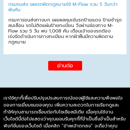
กรมขนส่ง เผยรถผิดกฎหมายใช้ M-Flow รวม 5 วันกว่า
พันคัน
กรมการขนส่งทางบก เผยผลคุมเข้มรถป้ายแดง ป้ายชำรุด
ลบเลือน รถไม่ติดแผ่นป้ายทะเบียน วิ่งผ่านช่องทาง M-
Flow รวม 5 วัน พบ 1,008 คัน เตือนเจ้าของรถต้อง
เร่งรัดดำเนินการทางทะเบียน หากฝ่าฝืนมีความผิดตาม
กฎหมาย
อ่านต่อ
เราใช้คุกกี้เพื่อปรับปรุงประสบการณ์ของผู้ใช้และความพึงพอใจ
ของการเยี่ยมชมของคุณ เพิ่มความสะดวกในการเรียกดูและ
บริษัท ซิมลิงค์ จำกัด
ทำให้คุณสามารถเชื่อมต่อกับโซเชียลมีเดีย เมื่อคุณใช้งาน
98/226 Bangrakyai-Baanmai Road,
เว็บไซต์นี้ต่อไปแสดงว่าคุณยอมรับคุกกี้ที่จำเป็นซึ่งจำเป็นสำหรับ
Bangyai, Nonthaburi 11140
ฟังก์ชั่นของเว็บไซต์ เมื่อคลิก “ข้าพเจ้าตกลง” จะถือว่าคุณ