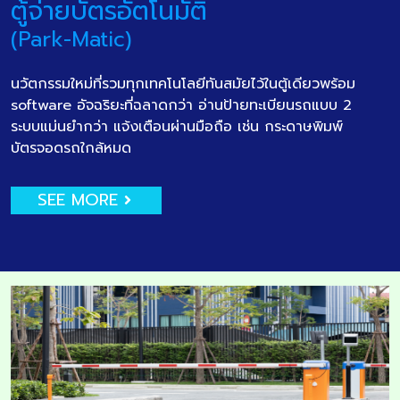
ตู้จ่ายบัตรอัตโนมัติ
(Park-Matic)
นวัตกรรมใหม่ที่รวมทุกเทคโนโลยีทันสมัยไว้ในตู้เดียวพร้อม
software อัจฉริยะที่ฉลาดกว่า อ่านป้ายทะเบียนรถแบบ 2
ระบบแม่นยำกว่า แจ้งเตือนผ่านมือถือ เช่น กระดาษพิมพ์
บัตรจอดรถใกล้หมด
SEE MORE