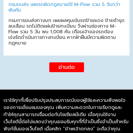
กรมขนส่ง เผยรถผิดกฎหมายใช้ M-Flow รวม 5 วันกว่า
พันคัน
กรมการขนส่งทางบก เผยผลคุมเข้มรถป้ายแดง ป้ายชำรุด
ลบเลือน รถไม่ติดแผ่นป้ายทะเบียน วิ่งผ่านช่องทาง M-
Flow รวม 5 วัน พบ 1,008 คัน เตือนเจ้าของรถต้อง
เร่งรัดดำเนินการทางทะเบียน หากฝ่าฝืนมีความผิดตาม
กฎหมาย
อ่านต่อ
เราใช้คุกกี้เพื่อปรับปรุงประสบการณ์ของผู้ใช้และความพึงพอใจ
ของการเยี่ยมชมของคุณ เพิ่มความสะดวกในการเรียกดูและ
บริษัท ซิมลิงค์ จำกัด
ทำให้คุณสามารถเชื่อมต่อกับโซเชียลมีเดีย เมื่อคุณใช้งาน
98/226 Bangrakyai-Baanmai Road,
เว็บไซต์นี้ต่อไปแสดงว่าคุณยอมรับคุกกี้ที่จำเป็นซึ่งจำเป็นสำหรับ
Bangyai, Nonthaburi 11140
ฟังก์ชั่นของเว็บไซต์ เมื่อคลิก “ข้าพเจ้าตกลง” จะถือว่าคุณ