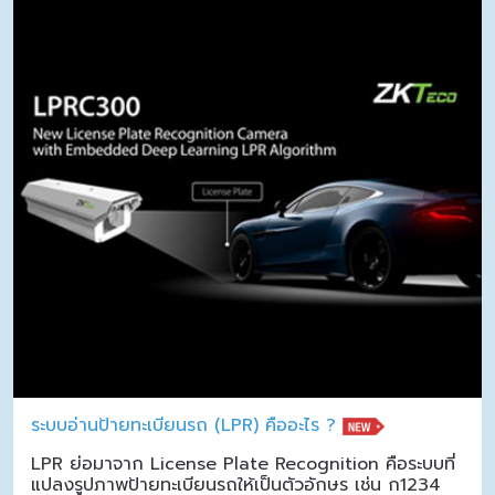
ระบบอ่านป้ายทะเบียนรถ (LPR) คืออะไร ?
LPR ย่อมาจาก License Plate Recognition คือระบบที่
แปลงรูปภาพป้ายทะเบียนรถให้เป็นตัวอักษร เช่น ก1234