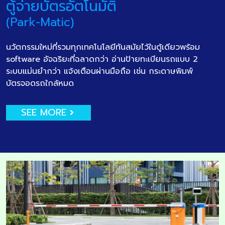
ตู้จ่ายบัตรอัตโนมัติ
(Park-Matic)
นวัตกรรมใหม่ที่รวมทุกเทคโนโลยีทันสมัยไว้ในตู้เดียวพร้อม
software อัจฉริยะที่ฉลาดกว่า อ่านป้ายทะเบียนรถแบบ 2
ระบบแม่นยำกว่า แจ้งเตือนผ่านมือถือ เช่น กระดาษพิมพ์
บัตรจอดรถใกล้หมด
SEE MORE