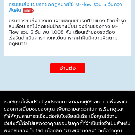
กรมขนส่ง เผยรถผิดกฎหมายใช้ M-Flow รวม 5 วันกว่า
พันคัน
กรมการขนส่งทางบก เผยผลคุมเข้มรถป้ายแดง ป้ายชำรุด
ลบเลือน รถไม่ติดแผ่นป้ายทะเบียน วิ่งผ่านช่องทาง M-
Flow รวม 5 วัน พบ 1,008 คัน เตือนเจ้าของรถต้อง
เร่งรัดดำเนินการทางทะเบียน หากฝ่าฝืนมีความผิดตาม
กฎหมาย
อ่านต่อ
เราใช้คุกกี้เพื่อปรับปรุงประสบการณ์ของผู้ใช้และความพึงพอใจ
ของการเยี่ยมชมของคุณ เพิ่มความสะดวกในการเรียกดูและ
บริษัท ซิมลิงค์ จำกัด
ทำให้คุณสามารถเชื่อมต่อกับโซเชียลมีเดีย เมื่อคุณใช้งาน
98/226 Bangrakyai-Baanmai Road,
เว็บไซต์นี้ต่อไปแสดงว่าคุณยอมรับคุกกี้ที่จำเป็นซึ่งจำเป็นสำหรับ
Bangyai, Nonthaburi 11140
ฟังก์ชั่นของเว็บไซต์ เมื่อคลิก “ข้าพเจ้าตกลง” จะถือว่าคุณ