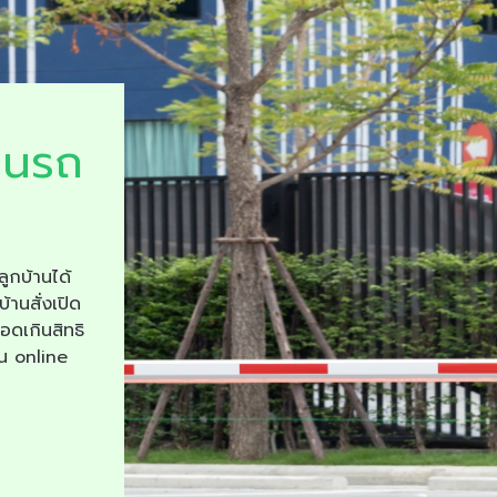
ยนรถ
ลูกบ้านได้
บ้านสั่งเปิด
จอดเกินสิทธิ
าน online