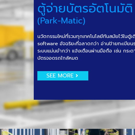
ตู้จ่ายบัตรอัตโนมัติ
(Park-Matic)
นวัตกรรมใหม่ที่รวมทุกเทคโนโลยีทันสมัยไว้ในตู้เ
software อัจฉริยะที่ฉลาดกว่า อ่านป้ายทะเบีย
ระบบแม่นยำกว่า แจ้งเตือนผ่านมือถือ เช่น กระด
บัตรจอดรถใกล้หมด
SEE MORE