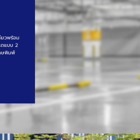
ดียวพร้อม
นรถแบบ 2
าษพิมพ์