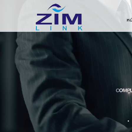
Zimlink.co.th
หน