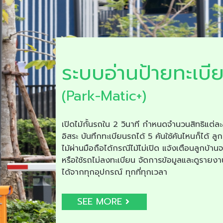
ระบบอ่านป้ายทะเบี
(Park-Matic+)
เปิดไม้กั้นรถใน 2 วินาที กำหนดจำนวนสิทธิแต่ละ
อิสระ บันทึกทะเบียนรถได้ 5 คันใช้คันไหนก็ได้ ลูก
ไม้ผ่านมือถือได้กรณีไม้ไม่เปิด แจ้งเตือนลูกบ้าน
หรือใช้รถไม่ลงทะเบียน จัดการข้อมูลและดูรายง
ได้จากทุกอุปกรณ์ ทุกที่ทุกเวลา
SEE MORE