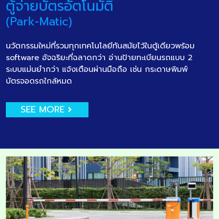
ตู้จ่ายบัตรอัตโนมัติ
(Park-Matic)
นวัตกรรมใหม่ที่รวมทุกเทคโนโลยีทันสมัยไว้ในตู้เดียวพร้อม
software อัจฉริยะที่ฉลาดกว่า อ่านป้ายทะเบียนรถแบบ 2
ระบบแม่นยำกว่า แจ้งเตือนผ่านมือถือ เช่น กระดาษพิมพ์
บัตรจอดรถใกล้หมด
SEE MORE