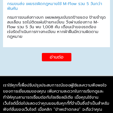
กรมขนส่ง เผยรถผิดกฎหมายใช้ M-Flow รวม 5 วันกว่า
พันคัน
กรมการขนส่งทางบก เผยผลคุมเข้มรถป้ายแดง ป้ายชำรุด
ลบเลือน รถไม่ติดแผ่นป้ายทะเบียน วิ่งผ่านช่องทาง M-
Flow รวม 5 วัน พบ 1,008 คัน เตือนเจ้าของรถต้อง
เร่งรัดดำเนินการทางทะเบียน หากฝ่าฝืนมีความผิดตาม
กฎหมาย
อ่านต่อ
เราใช้คุกกี้เพื่อปรับปรุงประสบการณ์ของผู้ใช้และความพึงพอใจ
ของการเยี่ยมชมของคุณ เพิ่มความสะดวกในการเรียกดูและ
บริษัท ซิมลิงค์ จำกัด
ทำให้คุณสามารถเชื่อมต่อกับโซเชียลมีเดีย เมื่อคุณใช้งาน
98/226 Bangrakyai-Baanmai Road,
เว็บไซต์นี้ต่อไปแสดงว่าคุณยอมรับคุกกี้ที่จำเป็นซึ่งจำเป็นสำหรับ
Bangyai, Nonthaburi 11140
ฟังก์ชั่นของเว็บไซต์ เมื่อคลิก “ข้าพเจ้าตกลง” จะถือว่าคุณ