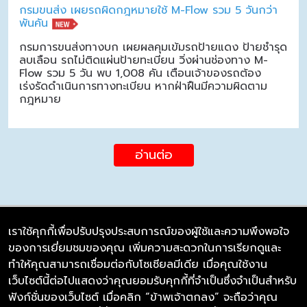
กรมขนส่ง เผยรถผิดกฎหมายใช้ M-Flow รวม 5 วันกว่า
พันคัน
กรมการขนส่งทางบก เผยผลคุมเข้มรถป้ายแดง ป้ายชำรุด
ลบเลือน รถไม่ติดแผ่นป้ายทะเบียน วิ่งผ่านช่องทาง M-
Flow รวม 5 วัน พบ 1,008 คัน เตือนเจ้าของรถต้อง
เร่งรัดดำเนินการทางทะเบียน หากฝ่าฝืนมีความผิดตาม
กฎหมาย
อ่านต่อ
เราใช้คุกกี้เพื่อปรับปรุงประสบการณ์ของผู้ใช้และความพึงพอใจ
ของการเยี่ยมชมของคุณ เพิ่มความสะดวกในการเรียกดูและ
บริษัท ซิมลิงค์ จำกัด
ทำให้คุณสามารถเชื่อมต่อกับโซเชียลมีเดีย เมื่อคุณใช้งาน
98/226 Bangrakyai-Baanmai Road,
เว็บไซต์นี้ต่อไปแสดงว่าคุณยอมรับคุกกี้ที่จำเป็นซึ่งจำเป็นสำหรับ
Bangyai, Nonthaburi 11140
ฟังก์ชั่นของเว็บไซต์ เมื่อคลิก “ข้าพเจ้าตกลง” จะถือว่าคุณ