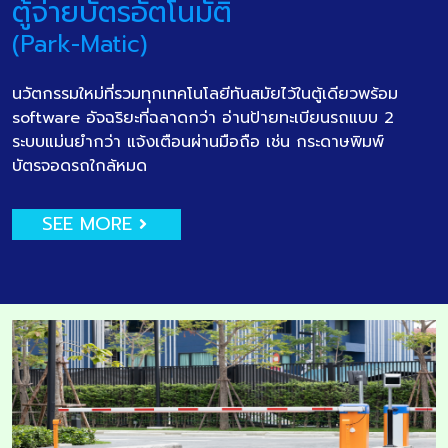
ตู้จ่ายบัตรอัตโนมัติ
(Park-Matic)
นวัตกรรมใหม่ที่รวมทุกเทคโนโลยีทันสมัยไว้ในตู้เดียวพร้อม
software อัจฉริยะที่ฉลาดกว่า อ่านป้ายทะเบียนรถแบบ 2
ระบบแม่นยำกว่า แจ้งเตือนผ่านมือถือ เช่น กระดาษพิมพ์
บัตรจอดรถใกล้หมด
SEE MORE