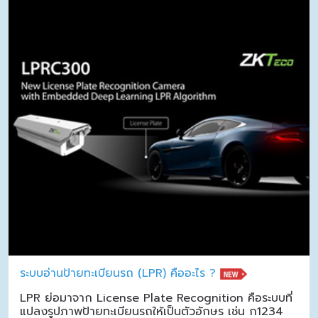
ระบบอ่านป้ายทะเบียนรถ (LPR) คืออะไร ?
LPR ย่อมาจาก License Plate Recognition คือระบบที่
แปลงรูปภาพป้ายทะเบียนรถให้เป็นตัวอักษร เช่น ก1234