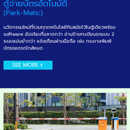
ตู้จ่ายบัตรอัตโนมัติ
(Park-Matic)
นวัตกรรมใหม่ที่รวมทุกเทคโนโลยีทันสมัยไว้ในตู้เดียวพร้อม
software อัจฉริยะที่ฉลาดกว่า อ่านป้ายทะเบียนรถแบบ 2
ระบบแม่นยำกว่า แจ้งเตือนผ่านมือถือ เช่น กระดาษพิมพ์
บัตรจอดรถใกล้หมด
SEE MORE