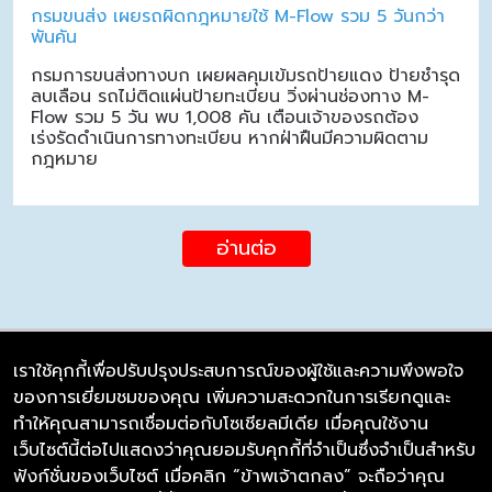
กรมขนส่ง เผยรถผิดกฎหมายใช้ M-Flow รวม 5 วันกว่า
พันคัน
กรมการขนส่งทางบก เผยผลคุมเข้มรถป้ายแดง ป้ายชำรุด
ลบเลือน รถไม่ติดแผ่นป้ายทะเบียน วิ่งผ่านช่องทาง M-
Flow รวม 5 วัน พบ 1,008 คัน เตือนเจ้าของรถต้อง
เร่งรัดดำเนินการทางทะเบียน หากฝ่าฝืนมีความผิดตาม
กฎหมาย
อ่านต่อ
เราใช้คุกกี้เพื่อปรับปรุงประสบการณ์ของผู้ใช้และความพึงพอใจ
ของการเยี่ยมชมของคุณ เพิ่มความสะดวกในการเรียกดูและ
บริษัท ซิมลิงค์ จำกัด
ทำให้คุณสามารถเชื่อมต่อกับโซเชียลมีเดีย เมื่อคุณใช้งาน
98/226 Bangrakyai-Baanmai Road,
เว็บไซต์นี้ต่อไปแสดงว่าคุณยอมรับคุกกี้ที่จำเป็นซึ่งจำเป็นสำหรับ
Bangyai, Nonthaburi 11140
ฟังก์ชั่นของเว็บไซต์ เมื่อคลิก “ข้าพเจ้าตกลง” จะถือว่าคุณ