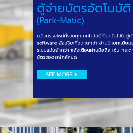
ตู้จ่ายบัตรอัตโนมัติ
(Park-Matic)
นวัตกรรมใหม่ที่รวมทุกเทคโนโลยีทันสมัยไว้ในตู้เ
software อัจฉริยะที่ฉลาดกว่า อ่านป้ายทะเบีย
ระบบแม่นยำกว่า แจ้งเตือนผ่านมือถือ เช่น กระด
บัตรจอดรถใกล้หมด
SEE MORE