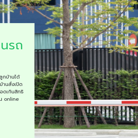
ยนรถ
ลูกบ้านได้
บ้านสั่งเปิด
จอดเกินสิทธิ
าน online