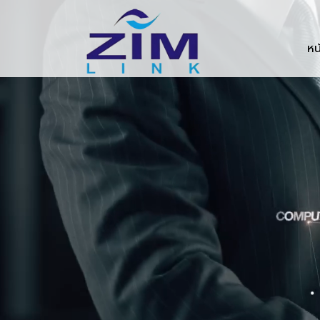
Zimlink.co.th
หน