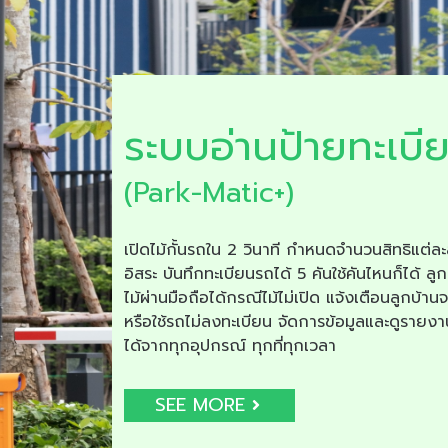
ระบบอ่านป้ายทะเบี
(Park-Matic+)
เปิดไม้กั้นรถใน 2 วินาที กำหนดจำนวนสิทธิแต่ละ
อิสระ บันทึกทะเบียนรถได้ 5 คันใช้คันไหนก็ได้ ลูก
ไม้ผ่านมือถือได้กรณีไม้ไม่เปิด แจ้งเตือนลูกบ้าน
หรือใช้รถไม่ลงทะเบียน จัดการข้อมูลและดูรายง
ได้จากทุกอุปกรณ์ ทุกที่ทุกเวลา
SEE MORE