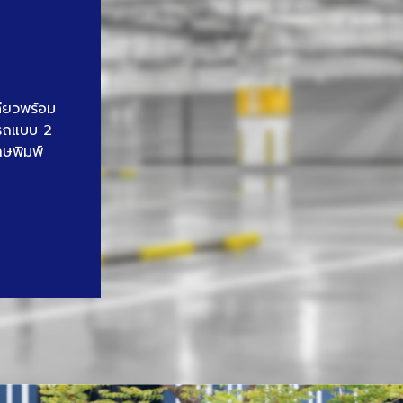
ดียวพร้อม
นรถแบบ 2
าษพิมพ์