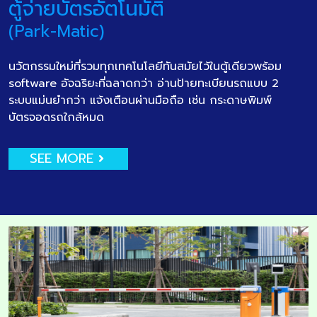
ตู้จ่ายบัตรอัตโนมัติ
(Park-Matic)
นวัตกรรมใหม่ที่รวมทุกเทคโนโลยีทันสมัยไว้ในตู้เดียวพร้อม
software อัจฉริยะที่ฉลาดกว่า อ่านป้ายทะเบียนรถแบบ 2
ระบบแม่นยำกว่า แจ้งเตือนผ่านมือถือ เช่น กระดาษพิมพ์
บัตรจอดรถใกล้หมด
SEE MORE