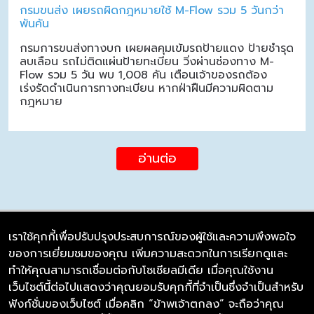
กรมขนส่ง เผยรถผิดกฎหมายใช้ M-Flow รวม 5 วันกว่า
พันคัน
กรมการขนส่งทางบก เผยผลคุมเข้มรถป้ายแดง ป้ายชำรุด
ลบเลือน รถไม่ติดแผ่นป้ายทะเบียน วิ่งผ่านช่องทาง M-
Flow รวม 5 วัน พบ 1,008 คัน เตือนเจ้าของรถต้อง
เร่งรัดดำเนินการทางทะเบียน หากฝ่าฝืนมีความผิดตาม
กฎหมาย
อ่านต่อ
เราใช้คุกกี้เพื่อปรับปรุงประสบการณ์ของผู้ใช้และความพึงพอใจ
ของการเยี่ยมชมของคุณ เพิ่มความสะดวกในการเรียกดูและ
บริษัท ซิมลิงค์ จำกัด
ทำให้คุณสามารถเชื่อมต่อกับโซเชียลมีเดีย เมื่อคุณใช้งาน
98/226 Bangrakyai-Baanmai Road,
เว็บไซต์นี้ต่อไปแสดงว่าคุณยอมรับคุกกี้ที่จำเป็นซึ่งจำเป็นสำหรับ
Bangyai, Nonthaburi 11140
ฟังก์ชั่นของเว็บไซต์ เมื่อคลิก “ข้าพเจ้าตกลง” จะถือว่าคุณ