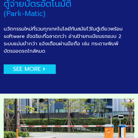
ตู้จ่ายบัตรอัตโนมัติ
(Park-Matic)
นวัตกรรมใหม่ที่รวมทุกเทคโนโลยีทันสมัยไว้ในตู้เดียวพร้อม
software อัจฉริยะที่ฉลาดกว่า อ่านป้ายทะเบียนรถแบบ 2
ระบบแม่นยำกว่า แจ้งเตือนผ่านมือถือ เช่น กระดาษพิมพ์
บัตรจอดรถใกล้หมด
SEE MORE