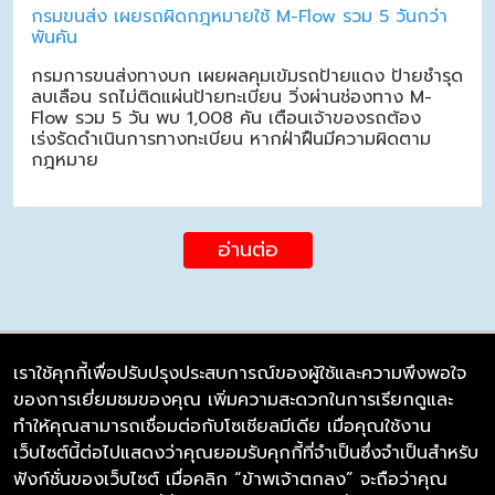
กรมขนส่ง เผยรถผิดกฎหมายใช้ M-Flow รวม 5 วันกว่า
พันคัน
กรมการขนส่งทางบก เผยผลคุมเข้มรถป้ายแดง ป้ายชำรุด
ลบเลือน รถไม่ติดแผ่นป้ายทะเบียน วิ่งผ่านช่องทาง M-
Flow รวม 5 วัน พบ 1,008 คัน เตือนเจ้าของรถต้อง
เร่งรัดดำเนินการทางทะเบียน หากฝ่าฝืนมีความผิดตาม
กฎหมาย
อ่านต่อ
เราใช้คุกกี้เพื่อปรับปรุงประสบการณ์ของผู้ใช้และความพึงพอใจ
ของการเยี่ยมชมของคุณ เพิ่มความสะดวกในการเรียกดูและ
บริษัท ซิมลิงค์ จำกัด
ทำให้คุณสามารถเชื่อมต่อกับโซเชียลมีเดีย เมื่อคุณใช้งาน
98/226 Bangrakyai-Baanmai Road,
เว็บไซต์นี้ต่อไปแสดงว่าคุณยอมรับคุกกี้ที่จำเป็นซึ่งจำเป็นสำหรับ
Bangyai, Nonthaburi 11140
ฟังก์ชั่นของเว็บไซต์ เมื่อคลิก “ข้าพเจ้าตกลง” จะถือว่าคุณ