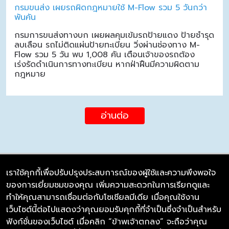
กรมขนส่ง เผยรถผิดกฎหมายใช้ M-Flow รวม 5 วันกว่า
พันคัน
กรมการขนส่งทางบก เผยผลคุมเข้มรถป้ายแดง ป้ายชำรุด
ลบเลือน รถไม่ติดแผ่นป้ายทะเบียน วิ่งผ่านช่องทาง M-
Flow รวม 5 วัน พบ 1,008 คัน เตือนเจ้าของรถต้อง
เร่งรัดดำเนินการทางทะเบียน หากฝ่าฝืนมีความผิดตาม
กฎหมาย
อ่านต่อ
เราใช้คุกกี้เพื่อปรับปรุงประสบการณ์ของผู้ใช้และความพึงพอใจ
ของการเยี่ยมชมของคุณ เพิ่มความสะดวกในการเรียกดูและ
บริษัท ซิมลิงค์ จำกัด
ทำให้คุณสามารถเชื่อมต่อกับโซเชียลมีเดีย เมื่อคุณใช้งาน
98/226 Bangrakyai-Baanmai Road,
เว็บไซต์นี้ต่อไปแสดงว่าคุณยอมรับคุกกี้ที่จำเป็นซึ่งจำเป็นสำหรับ
Bangyai, Nonthaburi 11140
ฟังก์ชั่นของเว็บไซต์ เมื่อคลิก “ข้าพเจ้าตกลง” จะถือว่าคุณ