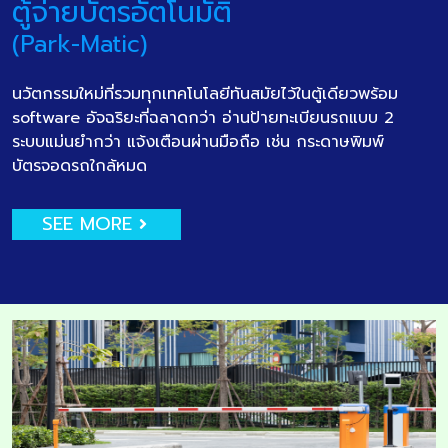
ตู้จ่ายบัตรอัตโนมัติ
(Park-Matic)
นวัตกรรมใหม่ที่รวมทุกเทคโนโลยีทันสมัยไว้ในตู้เดียวพร้อม
software อัจฉริยะที่ฉลาดกว่า อ่านป้ายทะเบียนรถแบบ 2
ระบบแม่นยำกว่า แจ้งเตือนผ่านมือถือ เช่น กระดาษพิมพ์
บัตรจอดรถใกล้หมด
SEE MORE