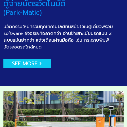
ตู้จ่ายบัตรอัตโนมัติ
(Park-Matic)
นวัตกรรมใหม่ที่รวมทุกเทคโนโลยีทันสมัยไว้ในตู้เดียวพร้อม
software อัจฉริยะที่ฉลาดกว่า อ่านป้ายทะเบียนรถแบบ 2
ระบบแม่นยำกว่า แจ้งเตือนผ่านมือถือ เช่น กระดาษพิมพ์
บัตรจอดรถใกล้หมด
SEE MORE