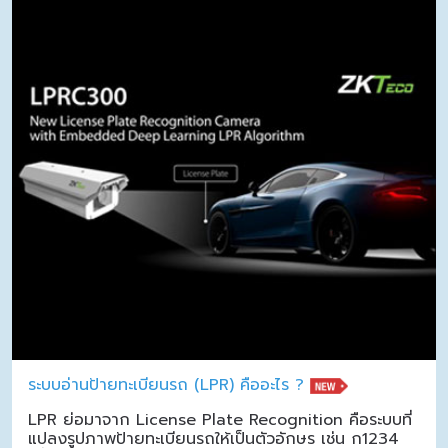
ระบบอ่านป้ายทะเบียนรถ (LPR) คืออะไร ?
LPR ย่อมาจาก License Plate Recognition คือระบบที่
แปลงรูปภาพป้ายทะเบียนรถให้เป็นตัวอักษร เช่น ก1234