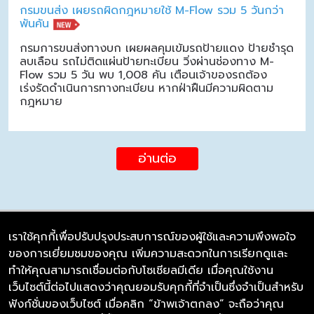
กรมขนส่ง เผยรถผิดกฎหมายใช้ M-Flow รวม 5 วันกว่า
พันคัน
กรมการขนส่งทางบก เผยผลคุมเข้มรถป้ายแดง ป้ายชำรุด
ลบเลือน รถไม่ติดแผ่นป้ายทะเบียน วิ่งผ่านช่องทาง M-
Flow รวม 5 วัน พบ 1,008 คัน เตือนเจ้าของรถต้อง
เร่งรัดดำเนินการทางทะเบียน หากฝ่าฝืนมีความผิดตาม
กฎหมาย
อ่านต่อ
เราใช้คุกกี้เพื่อปรับปรุงประสบการณ์ของผู้ใช้และความพึงพอใจ
ของการเยี่ยมชมของคุณ เพิ่มความสะดวกในการเรียกดูและ
บริษัท ซิมลิงค์ จำกัด
ทำให้คุณสามารถเชื่อมต่อกับโซเชียลมีเดีย เมื่อคุณใช้งาน
98/226 Bangrakyai-Baanmai Road,
เว็บไซต์นี้ต่อไปแสดงว่าคุณยอมรับคุกกี้ที่จำเป็นซึ่งจำเป็นสำหรับ
Bangyai, Nonthaburi 11140
ฟังก์ชั่นของเว็บไซต์ เมื่อคลิก “ข้าพเจ้าตกลง” จะถือว่าคุณ