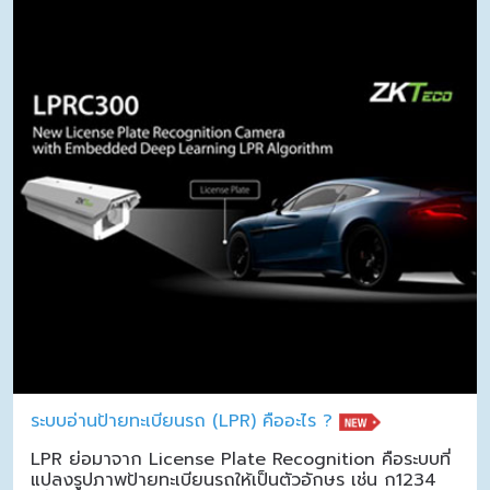
ระบบอ่านป้ายทะเบียนรถ (LPR) คืออะไร ?
LPR ย่อมาจาก License Plate Recognition คือระบบที่
แปลงรูปภาพป้ายทะเบียนรถให้เป็นตัวอักษร เช่น ก1234