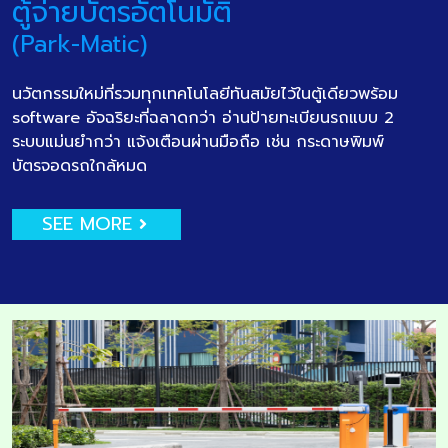
ตู้จ่ายบัตรอัตโนมัติ
(Park-Matic)
นวัตกรรมใหม่ที่รวมทุกเทคโนโลยีทันสมัยไว้ในตู้เดียวพร้อม
software อัจฉริยะที่ฉลาดกว่า อ่านป้ายทะเบียนรถแบบ 2
ระบบแม่นยำกว่า แจ้งเตือนผ่านมือถือ เช่น กระดาษพิมพ์
บัตรจอดรถใกล้หมด
SEE MORE