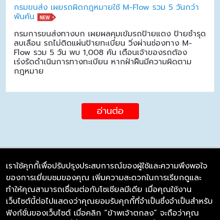
กรมขนส่ง เผยรถผิดกฎหมายใช้ M-Flow รวม 5 วันกว่า
พันคัน
กรมการขนส่งทางบก เผยผลคุมเข้มรถป้ายแดง ป้ายชำรุด
ลบเลือน รถไม่ติดแผ่นป้ายทะเบียน วิ่งผ่านช่องทาง M-
Flow รวม 5 วัน พบ 1,008 คัน เตือนเจ้าของรถต้อง
เร่งรัดดำเนินการทางทะเบียน หากฝ่าฝืนมีความผิดตาม
กฎหมาย
อ่านต่อ
เราใช้คุกกี้เพื่อปรับปรุงประสบการณ์ของผู้ใช้และความพึงพอใจ
ของการเยี่ยมชมของคุณ เพิ่มความสะดวกในการเรียกดูและ
บริษัท ซิมลิงค์ จำกัด
ทำให้คุณสามารถเชื่อมต่อกับโซเชียลมีเดีย เมื่อคุณใช้งาน
98/226 Bangrakyai-Baanmai Road,
เว็บไซต์นี้ต่อไปแสดงว่าคุณยอมรับคุกกี้ที่จำเป็นซึ่งจำเป็นสำหรับ
Bangyai, Nonthaburi 11140
ฟังก์ชั่นของเว็บไซต์ เมื่อคลิก “ข้าพเจ้าตกลง” จะถือว่าคุณ