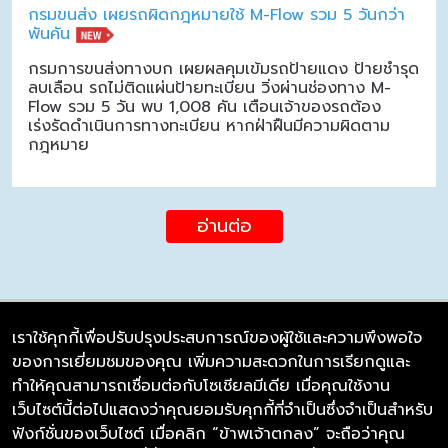
กรมขนส่ง เผยรถผิดกฎหมายใช้ M-Flow รวม 5 วันกว่า
พันคัน
กรมการขนส่งทางบก เผยผลคุมเข้มรถป้ายแดง ป้ายชำรุด
ลบเลือน รถไม่ติดแผ่นป้ายทะเบียน วิ่งผ่านช่องทาง M-
Flow รวม 5 วัน พบ 1,008 คัน เตือนเจ้าของรถต้อง
เร่งรัดดำเนินการทางทะเบียน หากฝ่าฝืนมีความผิดตาม
กฎหมาย
อ่านต่อ
เราใช้คุกกี้เพื่อปรับปรุงประสบการณ์ของผู้ใช้และความพึงพอใจ
ของการเยี่ยมชมของคุณ เพิ่มความสะดวกในการเรียกดูและ
บริษัท ซิมลิงค์ จำกัด
ทำให้คุณสามารถเชื่อมต่อกับโซเชียลมีเดีย เมื่อคุณใช้งาน
98/226 Bangrakyai-Baanmai Road,
เว็บไซต์นี้ต่อไปแสดงว่าคุณยอมรับคุกกี้ที่จำเป็นซึ่งจำเป็นสำหรับ
Bangyai, Nonthaburi 11140
ฟังก์ชั่นของเว็บไซต์ เมื่อคลิก “ข้าพเจ้าตกลง” จะถือว่าคุณ