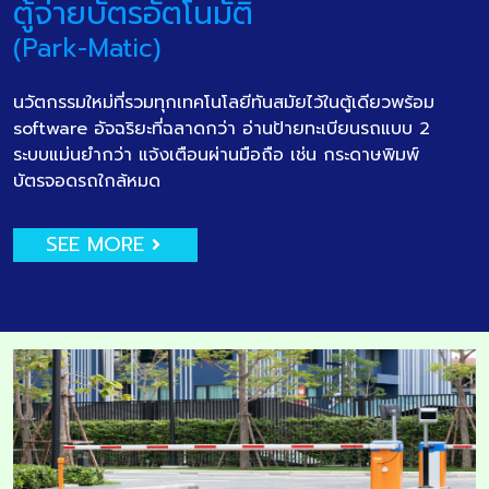
ตู้จ่ายบัตรอัตโนมัติ
(Park-Matic)
นวัตกรรมใหม่ที่รวมทุกเทคโนโลยีทันสมัยไว้ในตู้เดียวพร้อม
software อัจฉริยะที่ฉลาดกว่า อ่านป้ายทะเบียนรถแบบ 2
ระบบแม่นยำกว่า แจ้งเตือนผ่านมือถือ เช่น กระดาษพิมพ์
บัตรจอดรถใกล้หมด
SEE MORE