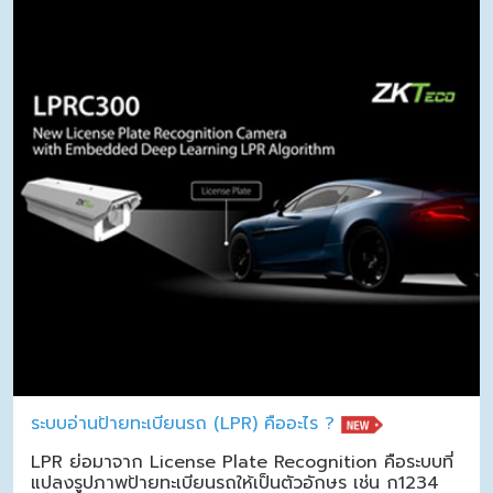
ระบบอ่านป้ายทะเบียนรถ (LPR) คืออะไร ?
LPR ย่อมาจาก License Plate Recognition คือระบบที่
แปลงรูปภาพป้ายทะเบียนรถให้เป็นตัวอักษร เช่น ก1234