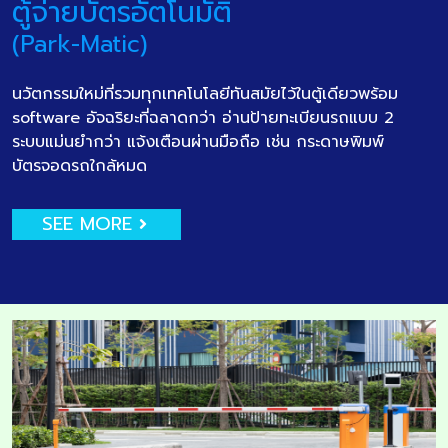
ตู้จ่ายบัตรอัตโนมัติ
(Park-Matic)
นวัตกรรมใหม่ที่รวมทุกเทคโนโลยีทันสมัยไว้ในตู้เดียวพร้อม
software อัจฉริยะที่ฉลาดกว่า อ่านป้ายทะเบียนรถแบบ 2
ระบบแม่นยำกว่า แจ้งเตือนผ่านมือถือ เช่น กระดาษพิมพ์
บัตรจอดรถใกล้หมด
SEE MORE