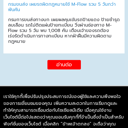
กรมขนส่ง เผยรถผิดกฎหมายใช้ M-Flow รวม 5 วันกว่า
พันคัน
กรมการขนส่งทางบก เผยผลคุมเข้มรถป้ายแดง ป้ายชำรุด
ลบเลือน รถไม่ติดแผ่นป้ายทะเบียน วิ่งผ่านช่องทาง M-
Flow รวม 5 วัน พบ 1,008 คัน เตือนเจ้าของรถต้อง
เร่งรัดดำเนินการทางทะเบียน หากฝ่าฝืนมีความผิดตาม
กฎหมาย
อ่านต่อ
เราใช้คุกกี้เพื่อปรับปรุงประสบการณ์ของผู้ใช้และความพึงพอใจ
ของการเยี่ยมชมของคุณ เพิ่มความสะดวกในการเรียกดูและ
บริษัท ซิมลิงค์ จำกัด
ทำให้คุณสามารถเชื่อมต่อกับโซเชียลมีเดีย เมื่อคุณใช้งาน
98/226 Bangrakyai-Baanmai Road,
เว็บไซต์นี้ต่อไปแสดงว่าคุณยอมรับคุกกี้ที่จำเป็นซึ่งจำเป็นสำหรับ
Bangyai, Nonthaburi 11140
ฟังก์ชั่นของเว็บไซต์ เมื่อคลิก “ข้าพเจ้าตกลง” จะถือว่าคุณ