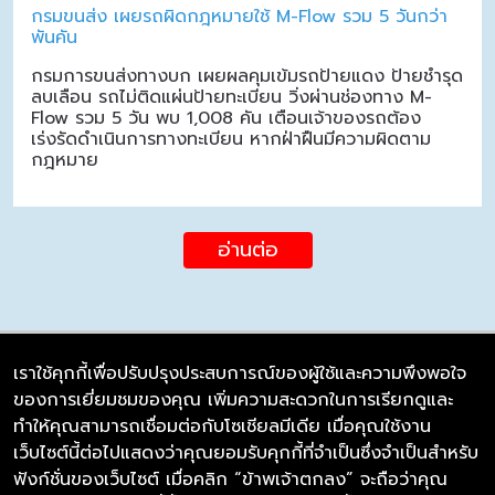
กรมขนส่ง เผยรถผิดกฎหมายใช้ M-Flow รวม 5 วันกว่า
พันคัน
กรมการขนส่งทางบก เผยผลคุมเข้มรถป้ายแดง ป้ายชำรุด
ลบเลือน รถไม่ติดแผ่นป้ายทะเบียน วิ่งผ่านช่องทาง M-
Flow รวม 5 วัน พบ 1,008 คัน เตือนเจ้าของรถต้อง
เร่งรัดดำเนินการทางทะเบียน หากฝ่าฝืนมีความผิดตาม
กฎหมาย
อ่านต่อ
เราใช้คุกกี้เพื่อปรับปรุงประสบการณ์ของผู้ใช้และความพึงพอใจ
ของการเยี่ยมชมของคุณ เพิ่มความสะดวกในการเรียกดูและ
บริษัท ซิมลิงค์ จำกัด
ทำให้คุณสามารถเชื่อมต่อกับโซเชียลมีเดีย เมื่อคุณใช้งาน
98/226 Bangrakyai-Baanmai Road,
เว็บไซต์นี้ต่อไปแสดงว่าคุณยอมรับคุกกี้ที่จำเป็นซึ่งจำเป็นสำหรับ
Bangyai, Nonthaburi 11140
ฟังก์ชั่นของเว็บไซต์ เมื่อคลิก “ข้าพเจ้าตกลง” จะถือว่าคุณ