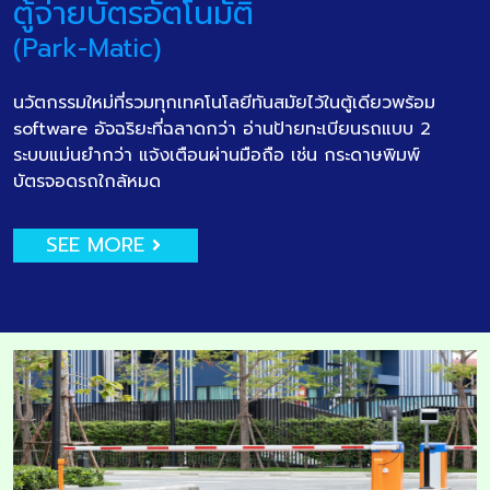
ตู้จ่ายบัตรอัตโนมัติ
(Park-Matic)
นวัตกรรมใหม่ที่รวมทุกเทคโนโลยีทันสมัยไว้ในตู้เดียวพร้อม
software อัจฉริยะที่ฉลาดกว่า อ่านป้ายทะเบียนรถแบบ 2
ระบบแม่นยำกว่า แจ้งเตือนผ่านมือถือ เช่น กระดาษพิมพ์
บัตรจอดรถใกล้หมด
SEE MORE