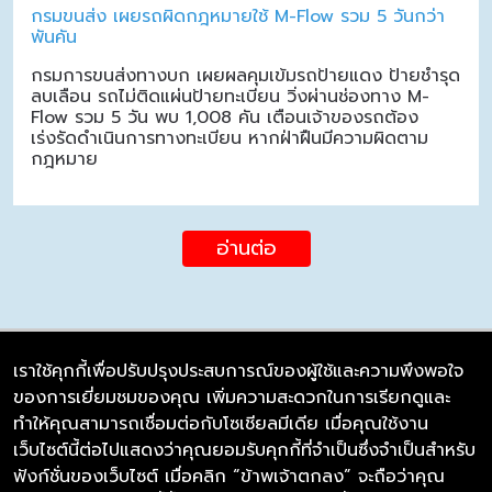
กรมขนส่ง เผยรถผิดกฎหมายใช้ M-Flow รวม 5 วันกว่า
พันคัน
กรมการขนส่งทางบก เผยผลคุมเข้มรถป้ายแดง ป้ายชำรุด
ลบเลือน รถไม่ติดแผ่นป้ายทะเบียน วิ่งผ่านช่องทาง M-
Flow รวม 5 วัน พบ 1,008 คัน เตือนเจ้าของรถต้อง
เร่งรัดดำเนินการทางทะเบียน หากฝ่าฝืนมีความผิดตาม
กฎหมาย
อ่านต่อ
เราใช้คุกกี้เพื่อปรับปรุงประสบการณ์ของผู้ใช้และความพึงพอใจ
ของการเยี่ยมชมของคุณ เพิ่มความสะดวกในการเรียกดูและ
บริษัท ซิมลิงค์ จำกัด
ทำให้คุณสามารถเชื่อมต่อกับโซเชียลมีเดีย เมื่อคุณใช้งาน
98/226 Bangrakyai-Baanmai Road,
เว็บไซต์นี้ต่อไปแสดงว่าคุณยอมรับคุกกี้ที่จำเป็นซึ่งจำเป็นสำหรับ
Bangyai, Nonthaburi 11140
ฟังก์ชั่นของเว็บไซต์ เมื่อคลิก “ข้าพเจ้าตกลง” จะถือว่าคุณ