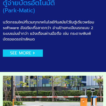
ตู้จ่ายบัตรอัตโนมัติ
(Park-Matic)
นวัตกรรมใหม่ที่รวมทุกเทคโนโลยีทันสมัยไว้ในตู้เดียวพร้อม
software อัจฉริยะที่ฉลาดกว่า อ่านป้ายทะเบียนรถแบบ 2
ระบบแม่นยำกว่า แจ้งเตือนผ่านมือถือ เช่น กระดาษพิมพ์
บัตรจอดรถใกล้หมด
SEE MORE