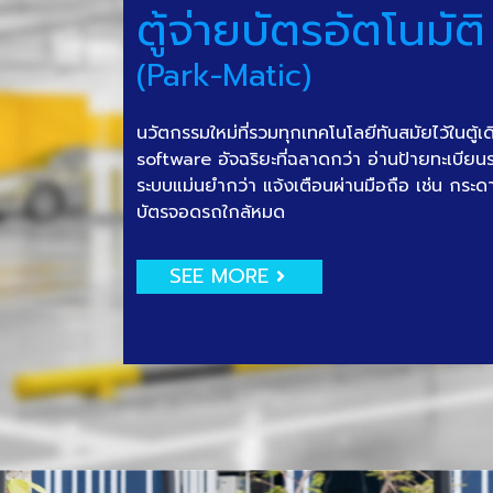
ตู้จ่ายบัตรอัตโนมัติ
(Park-Matic)
นวัตกรรมใหม่ที่รวมทุกเทคโนโลยีทันสมัยไว้ในตู้เ
software อัจฉริยะที่ฉลาดกว่า อ่านป้ายทะเบีย
ระบบแม่นยำกว่า แจ้งเตือนผ่านมือถือ เช่น กระด
บัตรจอดรถใกล้หมด
SEE MORE