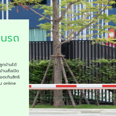
ยนรถ
ลูกบ้านได้
บ้านสั่งเปิด
จอดเกินสิทธิ
าน online