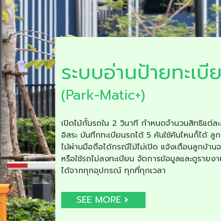
ระบบอ่านป้ายทะเบี
(Park-Matic+)
เปิดไม้กั้นรถใน 2 วินาที กำหนดจำนวนสิทธิแต่ละ
อิสระ บันทึกทะเบียนรถได้ 5 คันใช้คันไหนก็ได้ ลูก
ไม้ผ่านมือถือได้กรณีไม้ไม่เปิด แจ้งเตือนลูกบ้าน
หรือใช้รถไม่ลงทะเบียน จัดการข้อมูลและดูรายง
ได้จากทุกอุปกรณ์ ทุกที่ทุกเวลา
SEE MORE