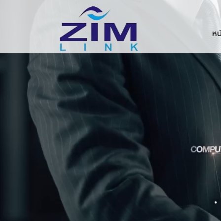
Zimlink.co.th
หน