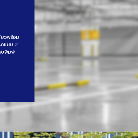
ดียวพร้อม
นรถแบบ 2
าษพิมพ์