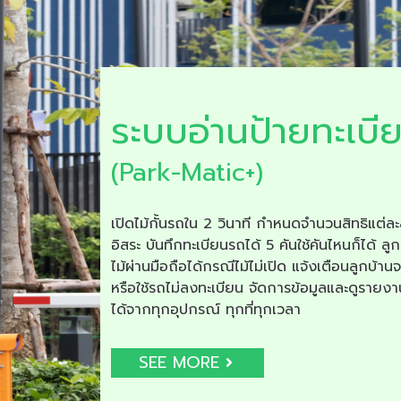
ระบบอ่านป้ายทะเบี
(Park-Matic+)
เปิดไม้กั้นรถใน 2 วินาที กำหนดจำนวนสิทธิแต่ละ
อิสระ บันทึกทะเบียนรถได้ 5 คันใช้คันไหนก็ได้ ลูก
ไม้ผ่านมือถือได้กรณีไม้ไม่เปิด แจ้งเตือนลูกบ้าน
หรือใช้รถไม่ลงทะเบียน จัดการข้อมูลและดูรายง
ได้จากทุกอุปกรณ์ ทุกที่ทุกเวลา
SEE MORE