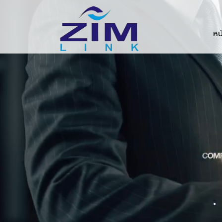
Zimlink.co.th
หน