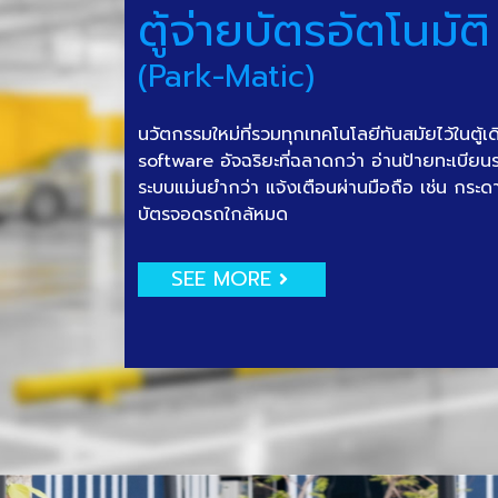
ตู้จ่ายบัตรอัตโนมัติ
(Park-Matic)
นวัตกรรมใหม่ที่รวมทุกเทคโนโลยีทันสมัยไว้ในตู้เ
software อัจฉริยะที่ฉลาดกว่า อ่านป้ายทะเบีย
ระบบแม่นยำกว่า แจ้งเตือนผ่านมือถือ เช่น กระด
บัตรจอดรถใกล้หมด
SEE MORE