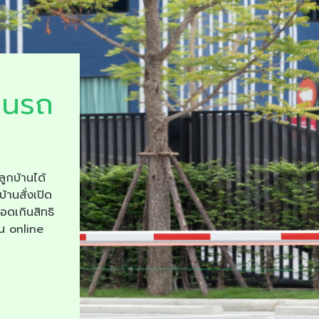
ยนรถ
ลูกบ้านได้
บ้านสั่งเปิด
จอดเกินสิทธิ
าน online