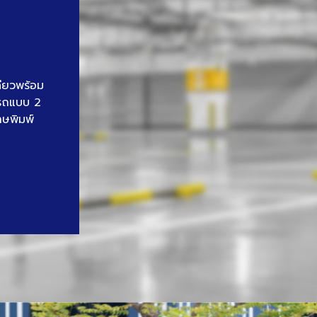
ดียวพร้อม
นรถแบบ 2
าษพิมพ์