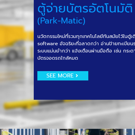
ตู้จ่ายบัตรอัตโนมัติ
(Park-Matic)
นวัตกรรมใหม่ที่รวมทุกเทคโนโลยีทันสมัยไว้ในตู้เ
software อัจฉริยะที่ฉลาดกว่า อ่านป้ายทะเบีย
ระบบแม่นยำกว่า แจ้งเตือนผ่านมือถือ เช่น กระด
บัตรจอดรถใกล้หมด
SEE MORE