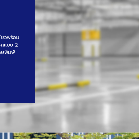
ดียวพร้อม
นรถแบบ 2
าษพิมพ์