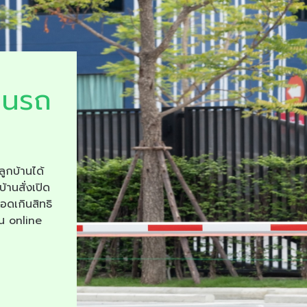
ยนรถ
ลูกบ้านได้
บ้านสั่งเปิด
จอดเกินสิทธิ
าน online