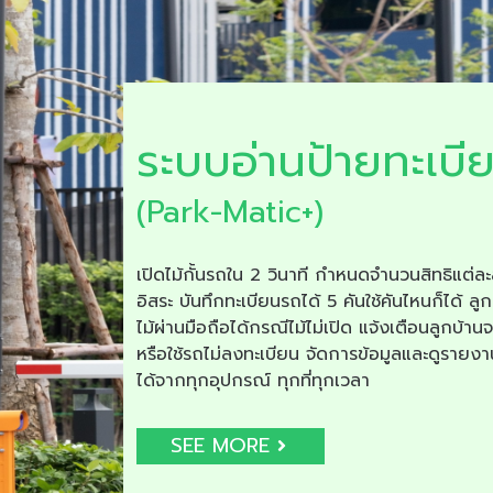
ระบบอ่านป้ายทะเบี
(Park-Matic+)
เปิดไม้กั้นรถใน 2 วินาที กำหนดจำนวนสิทธิแต่ละ
อิสระ บันทึกทะเบียนรถได้ 5 คันใช้คันไหนก็ได้ ลูก
ไม้ผ่านมือถือได้กรณีไม้ไม่เปิด แจ้งเตือนลูกบ้าน
หรือใช้รถไม่ลงทะเบียน จัดการข้อมูลและดูรายง
ได้จากทุกอุปกรณ์ ทุกที่ทุกเวลา
SEE MORE