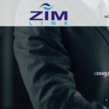
Zimlink.co.th
หน