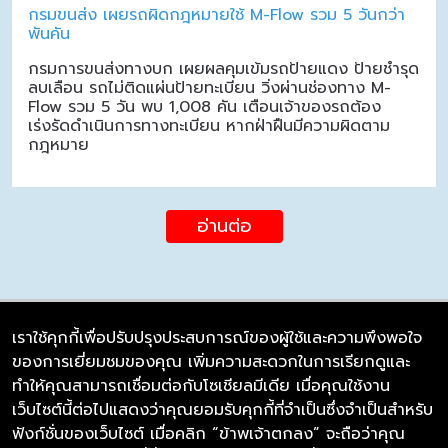
กรมขนส่ง เผยรถผิดกฎหมายใช้ M-Flow รวม 5 วันกว่า
พันคัน
กรมการขนส่งทางบก เผยผลคุมเข้มรถป้ายแดง ป้ายชำรุด
ลบเลือน รถไม่ติดแผ่นป้ายทะเบียน วิ่งผ่านช่องทาง M-
Flow รวม 5 วัน พบ 1,008 คัน เตือนเจ้าของรถต้อง
เร่งรัดดำเนินการทางทะเบียน หากฝ่าฝืนมีความผิดตาม
กฎหมาย
อ่านต่อ
เราใช้คุกกี้เพื่อปรับปรุงประสบการณ์ของผู้ใช้และความพึงพอใจ
ของการเยี่ยมชมของคุณ เพิ่มความสะดวกในการเรียกดูและ
บริษัท ซิมลิงค์ จำกัด
ทำให้คุณสามารถเชื่อมต่อกับโซเชียลมีเดีย เมื่อคุณใช้งาน
98/226 Bangrakyai-Baanmai Road,
เว็บไซต์นี้ต่อไปแสดงว่าคุณยอมรับคุกกี้ที่จำเป็นซึ่งจำเป็นสำหรับ
Bangyai, Nonthaburi 11140
ฟังก์ชั่นของเว็บไซต์ เมื่อคลิก “ข้าพเจ้าตกลง” จะถือว่าคุณ