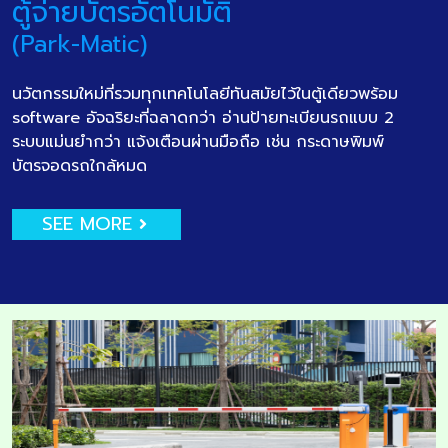
ตู้จ่ายบัตรอัตโนมัติ
(Park-Matic)
นวัตกรรมใหม่ที่รวมทุกเทคโนโลยีทันสมัยไว้ในตู้เดียวพร้อม
software อัจฉริยะที่ฉลาดกว่า อ่านป้ายทะเบียนรถแบบ 2
ระบบแม่นยำกว่า แจ้งเตือนผ่านมือถือ เช่น กระดาษพิมพ์
บัตรจอดรถใกล้หมด
SEE MORE