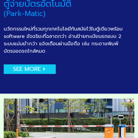
ตู้จ่ายบัตรอัตโนมัติ
(Park-Matic)
นวัตกรรมใหม่ที่รวมทุกเทคโนโลยีทันสมัยไว้ในตู้เดียวพร้อม
software อัจฉริยะที่ฉลาดกว่า อ่านป้ายทะเบียนรถแบบ 2
ระบบแม่นยำกว่า แจ้งเตือนผ่านมือถือ เช่น กระดาษพิมพ์
บัตรจอดรถใกล้หมด
SEE MORE