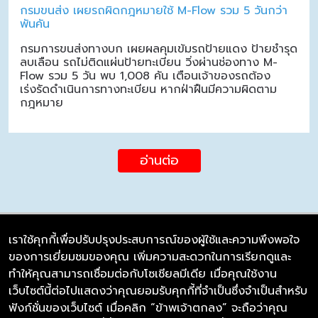
กรมขนส่ง เผยรถผิดกฎหมายใช้ M-Flow รวม 5 วันกว่า
พันคัน
กรมการขนส่งทางบก เผยผลคุมเข้มรถป้ายแดง ป้ายชำรุด
ลบเลือน รถไม่ติดแผ่นป้ายทะเบียน วิ่งผ่านช่องทาง M-
Flow รวม 5 วัน พบ 1,008 คัน เตือนเจ้าของรถต้อง
เร่งรัดดำเนินการทางทะเบียน หากฝ่าฝืนมีความผิดตาม
กฎหมาย
อ่านต่อ
เราใช้คุกกี้เพื่อปรับปรุงประสบการณ์ของผู้ใช้และความพึงพอใจ
ของการเยี่ยมชมของคุณ เพิ่มความสะดวกในการเรียกดูและ
บริษัท ซิมลิงค์ จำกัด
ทำให้คุณสามารถเชื่อมต่อกับโซเชียลมีเดีย เมื่อคุณใช้งาน
98/226 Bangrakyai-Baanmai Road,
เว็บไซต์นี้ต่อไปแสดงว่าคุณยอมรับคุกกี้ที่จำเป็นซึ่งจำเป็นสำหรับ
Bangyai, Nonthaburi 11140
ฟังก์ชั่นของเว็บไซต์ เมื่อคลิก “ข้าพเจ้าตกลง” จะถือว่าคุณ