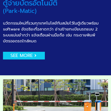
ตู้จ่ายบัตรอัตโนมัติ
(Park-Matic)
นวัตกรรมใหม่ที่รวมทุกเทคโนโลยีทันสมัยไว้ในตู้เดียวพร้อม
software อัจฉริยะที่ฉลาดกว่า อ่านป้ายทะเบียนรถแบบ 2
ระบบแม่นยำกว่า แจ้งเตือนผ่านมือถือ เช่น กระดาษพิมพ์
บัตรจอดรถใกล้หมด
SEE MORE