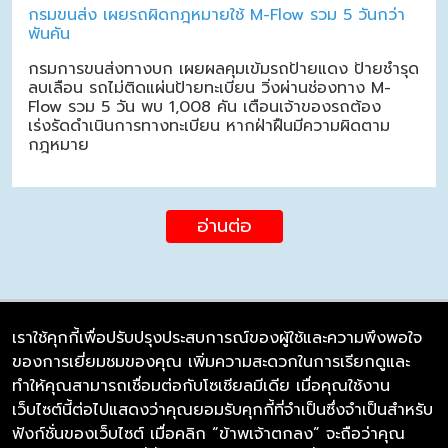
กรมขนส่ง เผยรถผิดกฎหมายใช้ M-Flow รวม 5 วันกว่า
พันคัน
กรมการขนส่งทางบก เผยผลคุมเข้มรถป้ายแดง ป้ายชำรุด
ลบเลือน รถไม่ติดแผ่นป้ายทะเบียน วิ่งผ่านช่องทาง M-
Flow รวม 5 วัน พบ 1,008 คัน เตือนเจ้าของรถต้อง
เร่งรัดดำเนินการทางทะเบียน หากฝ่าฝืนมีความผิดตาม
กฎหมาย
อ่านต่อ
เราใช้คุกกี้เพื่อปรับปรุงประสบการณ์ของผู้ใช้และความพึงพอใจ
ของการเยี่ยมชมของคุณ เพิ่มความสะดวกในการเรียกดูและ
บริษัท ซิมลิงค์ จำกัด
ทำให้คุณสามารถเชื่อมต่อกับโซเชียลมีเดีย เมื่อคุณใช้งาน
98/226 Bangrakyai-Baanmai Road,
เว็บไซต์นี้ต่อไปแสดงว่าคุณยอมรับคุกกี้ที่จำเป็นซึ่งจำเป็นสำหรับ
Bangyai, Nonthaburi 11140
ฟังก์ชั่นของเว็บไซต์ เมื่อคลิก “ข้าพเจ้าตกลง” จะถือว่าคุณ