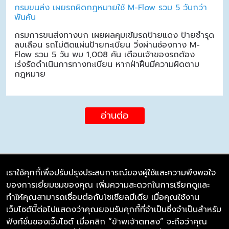
กรมขนส่ง เผยรถผิดกฎหมายใช้ M-Flow รวม 5 วันกว่า
พันคัน
กรมการขนส่งทางบก เผยผลคุมเข้มรถป้ายแดง ป้ายชำรุด
ลบเลือน รถไม่ติดแผ่นป้ายทะเบียน วิ่งผ่านช่องทาง M-
Flow รวม 5 วัน พบ 1,008 คัน เตือนเจ้าของรถต้อง
เร่งรัดดำเนินการทางทะเบียน หากฝ่าฝืนมีความผิดตาม
กฎหมาย
อ่านต่อ
เราใช้คุกกี้เพื่อปรับปรุงประสบการณ์ของผู้ใช้และความพึงพอใจ
ของการเยี่ยมชมของคุณ เพิ่มความสะดวกในการเรียกดูและ
บริษัท ซิมลิงค์ จำกัด
ทำให้คุณสามารถเชื่อมต่อกับโซเชียลมีเดีย เมื่อคุณใช้งาน
98/226 Bangrakyai-Baanmai Road,
เว็บไซต์นี้ต่อไปแสดงว่าคุณยอมรับคุกกี้ที่จำเป็นซึ่งจำเป็นสำหรับ
Bangyai, Nonthaburi 11140
ฟังก์ชั่นของเว็บไซต์ เมื่อคลิก “ข้าพเจ้าตกลง” จะถือว่าคุณ