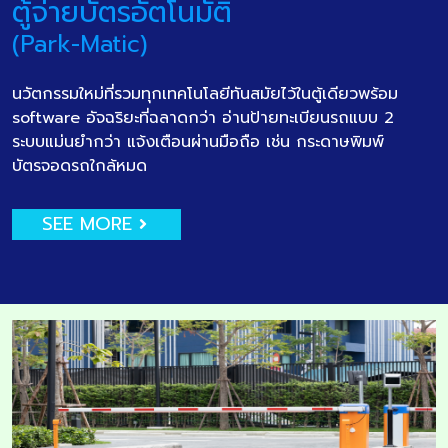
ตู้จ่ายบัตรอัตโนมัติ
(Park-Matic)
นวัตกรรมใหม่ที่รวมทุกเทคโนโลยีทันสมัยไว้ในตู้เดียวพร้อม
software อัจฉริยะที่ฉลาดกว่า อ่านป้ายทะเบียนรถแบบ 2
ระบบแม่นยำกว่า แจ้งเตือนผ่านมือถือ เช่น กระดาษพิมพ์
บัตรจอดรถใกล้หมด
SEE MORE