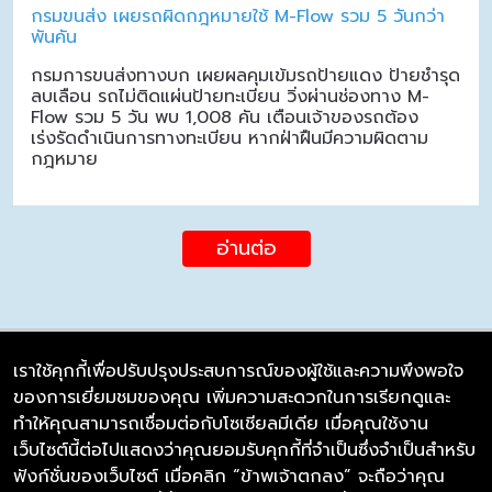
กรมขนส่ง เผยรถผิดกฎหมายใช้ M-Flow รวม 5 วันกว่า
พันคัน
กรมการขนส่งทางบก เผยผลคุมเข้มรถป้ายแดง ป้ายชำรุด
ลบเลือน รถไม่ติดแผ่นป้ายทะเบียน วิ่งผ่านช่องทาง M-
Flow รวม 5 วัน พบ 1,008 คัน เตือนเจ้าของรถต้อง
เร่งรัดดำเนินการทางทะเบียน หากฝ่าฝืนมีความผิดตาม
กฎหมาย
อ่านต่อ
เราใช้คุกกี้เพื่อปรับปรุงประสบการณ์ของผู้ใช้และความพึงพอใจ
ของการเยี่ยมชมของคุณ เพิ่มความสะดวกในการเรียกดูและ
บริษัท ซิมลิงค์ จำกัด
ทำให้คุณสามารถเชื่อมต่อกับโซเชียลมีเดีย เมื่อคุณใช้งาน
98/226 Bangrakyai-Baanmai Road,
เว็บไซต์นี้ต่อไปแสดงว่าคุณยอมรับคุกกี้ที่จำเป็นซึ่งจำเป็นสำหรับ
Bangyai, Nonthaburi 11140
ฟังก์ชั่นของเว็บไซต์ เมื่อคลิก “ข้าพเจ้าตกลง” จะถือว่าคุณ