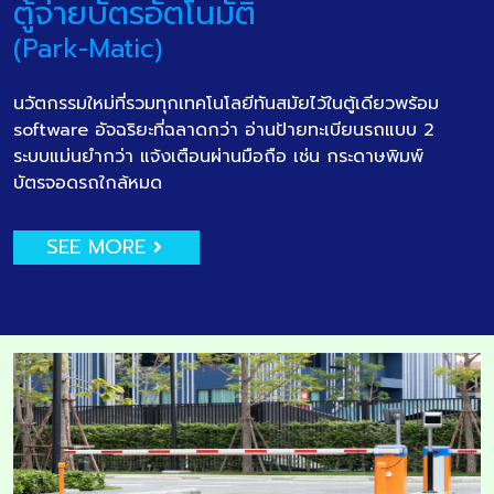
ตู้จ่ายบัตรอัตโนมัติ
(Park-Matic)
นวัตกรรมใหม่ที่รวมทุกเทคโนโลยีทันสมัยไว้ในตู้เดียวพร้อม
software อัจฉริยะที่ฉลาดกว่า อ่านป้ายทะเบียนรถแบบ 2
ระบบแม่นยำกว่า แจ้งเตือนผ่านมือถือ เช่น กระดาษพิมพ์
บัตรจอดรถใกล้หมด
SEE MORE