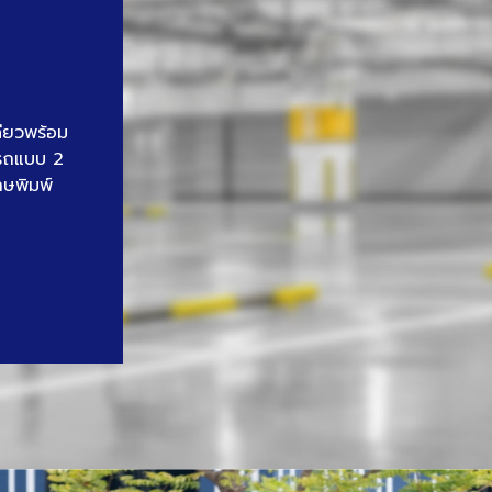
ดียวพร้อม
นรถแบบ 2
าษพิมพ์