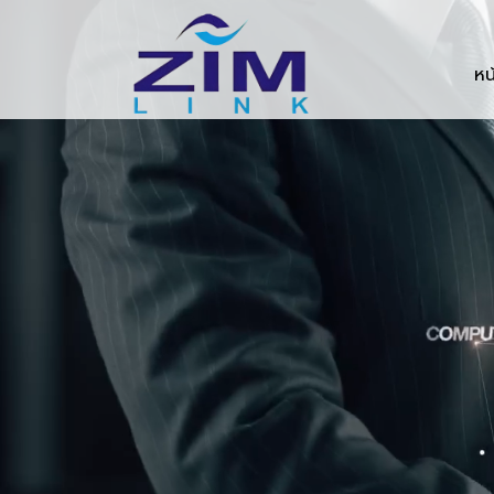
Zimlink.co.th
หน