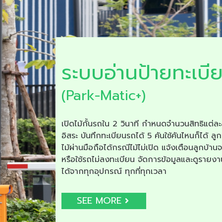
ระบบอ่านป้ายทะเบี
(Park-Matic+)
เปิดไม้กั้นรถใน 2 วินาที กำหนดจำนวนสิทธิแต่ละ
อิสระ บันทึกทะเบียนรถได้ 5 คันใช้คันไหนก็ได้ ลูก
ไม้ผ่านมือถือได้กรณีไม้ไม่เปิด แจ้งเตือนลูกบ้าน
หรือใช้รถไม่ลงทะเบียน จัดการข้อมูลและดูรายง
ได้จากทุกอุปกรณ์ ทุกที่ทุกเวลา
SEE MORE