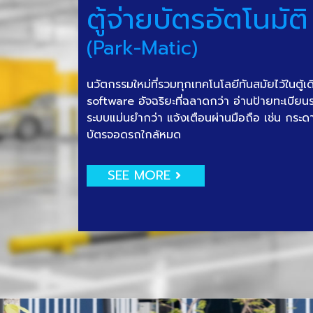
ตู้จ่ายบัตรอัตโนมัติ
(Park-Matic)
นวัตกรรมใหม่ที่รวมทุกเทคโนโลยีทันสมัยไว้ในตู้เ
software อัจฉริยะที่ฉลาดกว่า อ่านป้ายทะเบีย
ระบบแม่นยำกว่า แจ้งเตือนผ่านมือถือ เช่น กระด
บัตรจอดรถใกล้หมด
SEE MORE