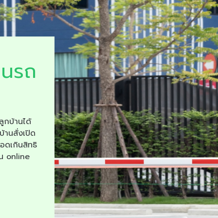
ยนรถ
ลูกบ้านได้
บ้านสั่งเปิด
จอดเกินสิทธิ
าน online