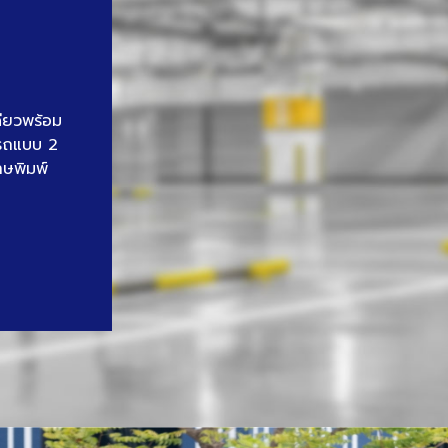
ดียวพร้อม
นรถแบบ 2
าษพิมพ์