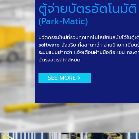
ตู้จ่ายบัตรอัตโนมัติ
(Park-Matic)
นวัตกรรมใหม่ที่รวมทุกเทคโนโลยีทันสมัยไว้ในตู้เ
software อัจฉริยะที่ฉลาดกว่า อ่านป้ายทะเบีย
ระบบแม่นยำกว่า แจ้งเตือนผ่านมือถือ เช่น กระด
บัตรจอดรถใกล้หมด
SEE MORE