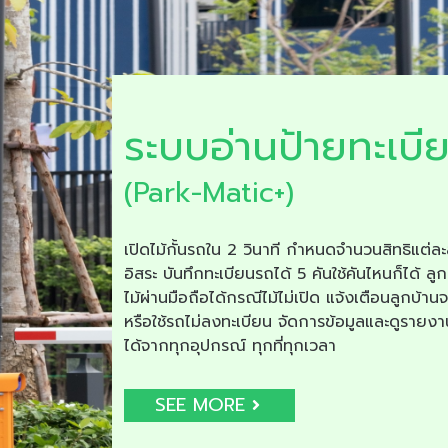
ระบบอ่านป้ายทะเบี
(Park-Matic+)
เปิดไม้กั้นรถใน 2 วินาที กำหนดจำนวนสิทธิแต่ละ
อิสระ บันทึกทะเบียนรถได้ 5 คันใช้คันไหนก็ได้ ลูก
ไม้ผ่านมือถือได้กรณีไม้ไม่เปิด แจ้งเตือนลูกบ้าน
หรือใช้รถไม่ลงทะเบียน จัดการข้อมูลและดูรายง
ได้จากทุกอุปกรณ์ ทุกที่ทุกเวลา
SEE MORE