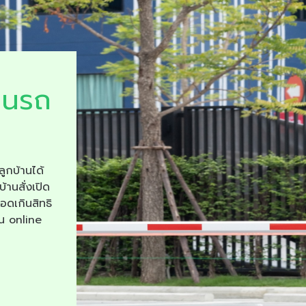
ยนรถ
ลูกบ้านได้
บ้านสั่งเปิด
จอดเกินสิทธิ
าน online