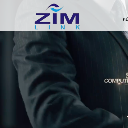
Zimlink.co.th
หน