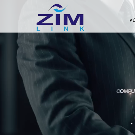
Zimlink.co.th
หน