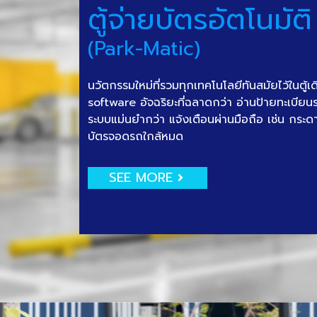
ตู้จ่ายบัตรอัตโนมัติ
(Park-Matic)
นวัตกรรมใหม่ที่รวมทุกเทคโนโลยีทันสมัยไว้ในตู้เ
software อัจฉริยะที่ฉลาดกว่า อ่านป้ายทะเบีย
ระบบแม่นยำกว่า แจ้งเตือนผ่านมือถือ เช่น กระด
บัตรจอดรถใกล้หมด
SEE MORE