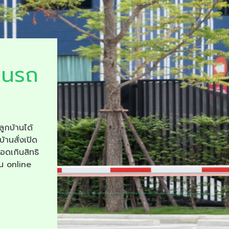
ยนรถ
ลูกบ้านได้
บ้านสั่งเปิด
จอดเกินสิทธิ
าน online