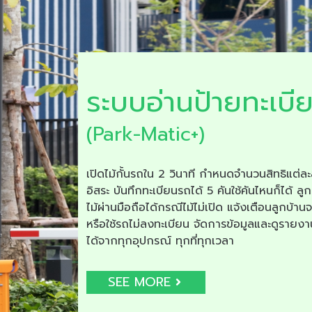
ระบบอ่านป้ายทะเบี
(Park-Matic+)
เปิดไม้กั้นรถใน 2 วินาที กำหนดจำนวนสิทธิแต่ละ
อิสระ บันทึกทะเบียนรถได้ 5 คันใช้คันไหนก็ได้ ลูก
ไม้ผ่านมือถือได้กรณีไม้ไม่เปิด แจ้งเตือนลูกบ้าน
หรือใช้รถไม่ลงทะเบียน จัดการข้อมูลและดูรายง
ได้จากทุกอุปกรณ์ ทุกที่ทุกเวลา
SEE MORE