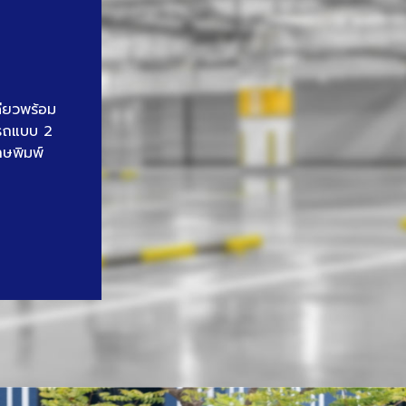
ดียวพร้อม
นรถแบบ 2
าษพิมพ์