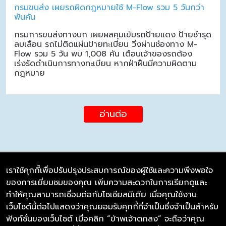
กรมขนส่ง เผยรถผิดกฎหมายใช้ M-Flow รวม 5 วันกว่า
พันคัน
กรมการขนส่งทางบก เผยผลคุมเข้มรถป้ายแดง ป้ายชำรุด
ลบเลือน รถไม่ติดแผ่นป้ายทะเบียน วิ่งผ่านช่องทาง M-
Flow รวม 5 วัน พบ 1,008 คัน เตือนเจ้าของรถต้อง
เร่งรัดดำเนินการทางทะเบียน หากฝ่าฝืนมีความผิดตาม
กฎหมาย
อ่านต่อ
เราใช้คุกกี้เพื่อปรับปรุงประสบการณ์ของผู้ใช้และความพึงพอใจ
ของการเยี่ยมชมของคุณ เพิ่มความสะดวกในการเรียกดูและ
บริษัท ซิมลิงค์ จำกัด
ทำให้คุณสามารถเชื่อมต่อกับโซเชียลมีเดีย เมื่อคุณใช้งาน
98/226 Bangrakyai-Baanmai Road,
เว็บไซต์นี้ต่อไปแสดงว่าคุณยอมรับคุกกี้ที่จำเป็นซึ่งจำเป็นสำหรับ
Bangyai, Nonthaburi 11140
ฟังก์ชั่นของเว็บไซต์ เมื่อคลิก “ข้าพเจ้าตกลง” จะถือว่าคุณ