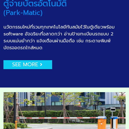
ตู้จ่ายบัตรอัตโนมัติ
(Park-Matic)
นวัตกรรมใหม่ที่รวมทุกเทคโนโลยีทันสมัยไว้ในตู้เดียวพร้อม
software อัจฉริยะที่ฉลาดกว่า อ่านป้ายทะเบียนรถแบบ 2
ระบบแม่นยำกว่า แจ้งเตือนผ่านมือถือ เช่น กระดาษพิมพ์
บัตรจอดรถใกล้หมด
SEE MORE