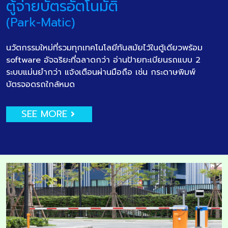
ตู้จ่ายบัตรอัตโนมัติ
(Park-Matic)
นวัตกรรมใหม่ที่รวมทุกเทคโนโลยีทันสมัยไว้ในตู้เดียวพร้อม
software อัจฉริยะที่ฉลาดกว่า อ่านป้ายทะเบียนรถแบบ 2
ระบบแม่นยำกว่า แจ้งเตือนผ่านมือถือ เช่น กระดาษพิมพ์
บัตรจอดรถใกล้หมด
SEE MORE