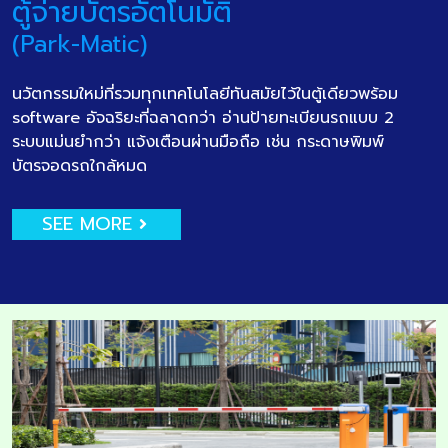
ตู้จ่ายบัตรอัตโนมัติ
(Park-Matic)
นวัตกรรมใหม่ที่รวมทุกเทคโนโลยีทันสมัยไว้ในตู้เดียวพร้อม
software อัจฉริยะที่ฉลาดกว่า อ่านป้ายทะเบียนรถแบบ 2
ระบบแม่นยำกว่า แจ้งเตือนผ่านมือถือ เช่น กระดาษพิมพ์
บัตรจอดรถใกล้หมด
SEE MORE