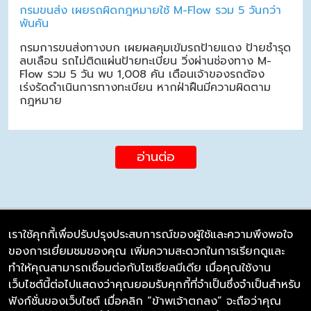
กรมขนส่ง เผยรถผิดกฎหมายใช้ M-Flow รวม 5 วันกว่า
พันคัน
กรมการขนส่งทางบก เผยผลคุมเข้มรถป้ายแดง ป้ายชำรุด
ลบเลือน รถไม่ติดแผ่นป้ายทะเบียน วิ่งผ่านช่องทาง M-
Flow รวม 5 วัน พบ 1,008 คัน เตือนเจ้าของรถต้อง
เร่งรัดดำเนินการทางทะเบียน หากฝ่าฝืนมีความผิดตาม
กฎหมาย
อ่านต่อ
เราใช้คุกกี้เพื่อปรับปรุงประสบการณ์ของผู้ใช้และความพึงพอใจ
ของการเยี่ยมชมของคุณ เพิ่มความสะดวกในการเรียกดูและ
บริษัท ซิมลิงค์ จำกัด
ทำให้คุณสามารถเชื่อมต่อกับโซเชียลมีเดีย เมื่อคุณใช้งาน
98/226 Bangrakyai-Baanmai Road,
เว็บไซต์นี้ต่อไปแสดงว่าคุณยอมรับคุกกี้ที่จำเป็นซึ่งจำเป็นสำหรับ
Bangyai, Nonthaburi 11140
ฟังก์ชั่นของเว็บไซต์ เมื่อคลิก “ข้าพเจ้าตกลง” จะถือว่าคุณ