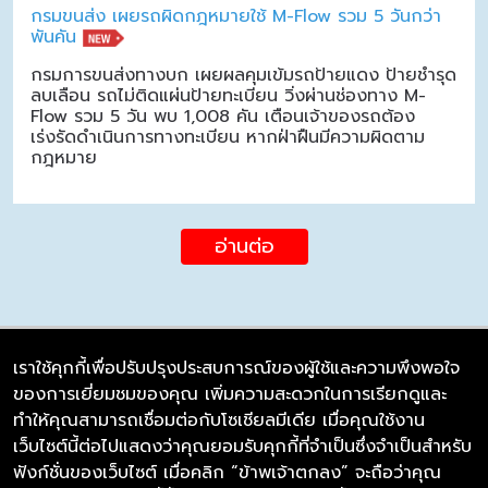
กรมขนส่ง เผยรถผิดกฎหมายใช้ M-Flow รวม 5 วันกว่า
พันคัน
กรมการขนส่งทางบก เผยผลคุมเข้มรถป้ายแดง ป้ายชำรุด
ลบเลือน รถไม่ติดแผ่นป้ายทะเบียน วิ่งผ่านช่องทาง M-
Flow รวม 5 วัน พบ 1,008 คัน เตือนเจ้าของรถต้อง
เร่งรัดดำเนินการทางทะเบียน หากฝ่าฝืนมีความผิดตาม
กฎหมาย
อ่านต่อ
เราใช้คุกกี้เพื่อปรับปรุงประสบการณ์ของผู้ใช้และความพึงพอใจ
ของการเยี่ยมชมของคุณ เพิ่มความสะดวกในการเรียกดูและ
บริษัท ซิมลิงค์ จำกัด
ทำให้คุณสามารถเชื่อมต่อกับโซเชียลมีเดีย เมื่อคุณใช้งาน
98/226 Bangrakyai-Baanmai Road,
เว็บไซต์นี้ต่อไปแสดงว่าคุณยอมรับคุกกี้ที่จำเป็นซึ่งจำเป็นสำหรับ
Bangyai, Nonthaburi 11140
ฟังก์ชั่นของเว็บไซต์ เมื่อคลิก “ข้าพเจ้าตกลง” จะถือว่าคุณ