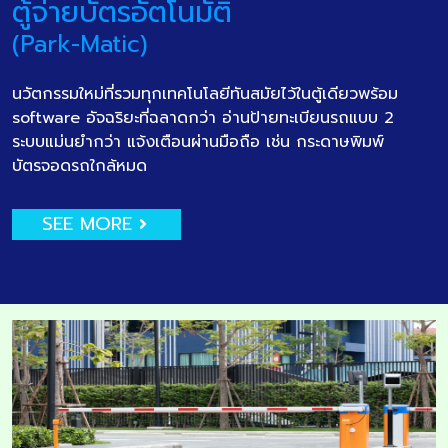
ตู้จ่ายบัตรอัตโนมัติ
(Park-Matic)
นวัตกรรมใหม่ที่รวมทุกเทคโนโลยีทันสมัยไว้ในตู้เดียวพร้อม
software อัจฉริยะที่ฉลาดกว่า อ่านป้ายทะเบียนรถแบบ 2
ระบบแม่นยำกว่า แจ้งเตือนผ่านมือถือ เช่น กระดาษพิมพ์
บัตรจอดรถใกล้หมด
SEE MORE