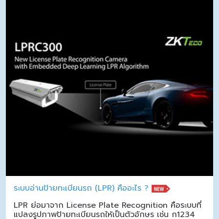
ระบบอ่านป้ายทะเบียนรถ (LPR) คืออะไร ?
LPR ย่อมาจาก License Plate Recognition คือระบบที่
แปลงรูปภาพป้ายทะเบียนรถให้เป็นตัวอักษร เช่น ก1234