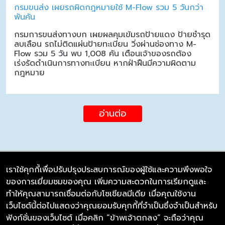
กรมขนส่ง เผยรถผิดกฎหมายใช้ M-Flow รวม 5 วันกว่า
พันคัน
กรมการขนส่งทางบก เผยผลคุมเข้มรถป้ายแดง ป้ายชำรุด
ลบเลือน รถไม่ติดแผ่นป้ายทะเบียน วิ่งผ่านช่องทาง M-
Flow รวม 5 วัน พบ 1,008 คัน เตือนเจ้าของรถต้อง
เร่งรัดดำเนินการทางทะเบียน หากฝ่าฝืนมีความผิดตาม
กฎหมาย
อ่านต่อ
เราใช้คุกกี้เพื่อปรับปรุงประสบการณ์ของผู้ใช้และความพึงพอใจ
ของการเยี่ยมชมของคุณ เพิ่มความสะดวกในการเรียกดูและ
บริษัท ซิมลิงค์ จำกัด
ทำให้คุณสามารถเชื่อมต่อกับโซเชียลมีเดีย เมื่อคุณใช้งาน
98/226 Bangrakyai-Baanmai Road,
เว็บไซต์นี้ต่อไปแสดงว่าคุณยอมรับคุกกี้ที่จำเป็นซึ่งจำเป็นสำหรับ
Bangyai, Nonthaburi 11140
ฟังก์ชั่นของเว็บไซต์ เมื่อคลิก “ข้าพเจ้าตกลง” จะถือว่าคุณ