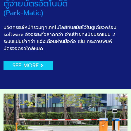
ตู้จ่ายบัตรอัตโนมัติ
(Park-Matic)
นวัตกรรมใหม่ที่รวมทุกเทคโนโลยีทันสมัยไว้ในตู้เดียวพร้อม
software อัจฉริยะที่ฉลาดกว่า อ่านป้ายทะเบียนรถแบบ 2
ระบบแม่นยำกว่า แจ้งเตือนผ่านมือถือ เช่น กระดาษพิมพ์
บัตรจอดรถใกล้หมด
SEE MORE