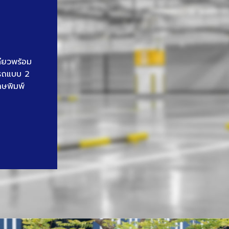
ดียวพร้อม
นรถแบบ 2
าษพิมพ์