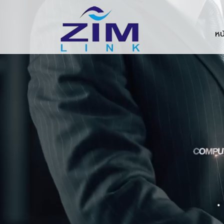
Zimlink.co.th
หน