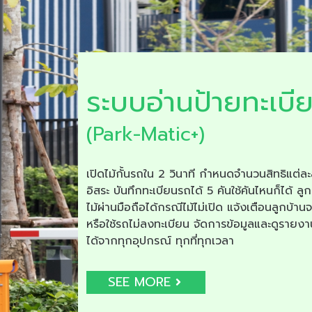
ระบบอ่านป้ายทะเบี
(Park-Matic+)
เปิดไม้กั้นรถใน 2 วินาที กำหนดจำนวนสิทธิแต่ละ
อิสระ บันทึกทะเบียนรถได้ 5 คันใช้คันไหนก็ได้ ลูก
ไม้ผ่านมือถือได้กรณีไม้ไม่เปิด แจ้งเตือนลูกบ้าน
หรือใช้รถไม่ลงทะเบียน จัดการข้อมูลและดูรายง
ได้จากทุกอุปกรณ์ ทุกที่ทุกเวลา
SEE MORE