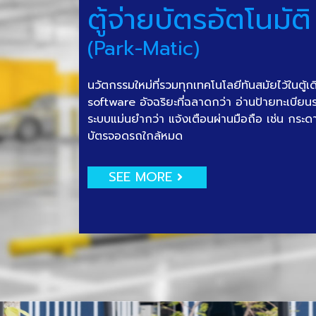
ตู้จ่ายบัตรอัตโนมัติ
(Park-Matic)
นวัตกรรมใหม่ที่รวมทุกเทคโนโลยีทันสมัยไว้ในตู้เ
software อัจฉริยะที่ฉลาดกว่า อ่านป้ายทะเบีย
ระบบแม่นยำกว่า แจ้งเตือนผ่านมือถือ เช่น กระด
บัตรจอดรถใกล้หมด
SEE MORE