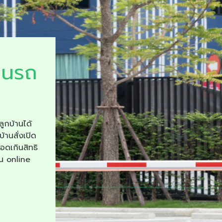
ยนรถ
ลูกบ้านได้
บ้านสั่งเปิด
จอดเกินสิทธิ
าน online