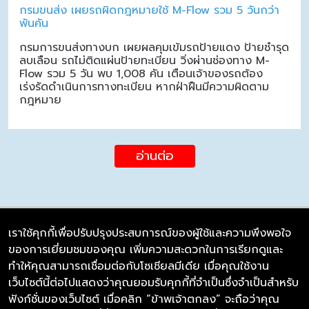
กรมขนส่ง เผยรถผิดกฎหมายใช้ M-Flow รวม 5 วันกว่า
พันคัน
กรมการขนส่งทางบก เผยผลคุมเข้มรถป้ายแดง ป้ายชำรุด
ลบเลือน รถไม่ติดแผ่นป้ายทะเบียน วิ่งผ่านช่องทาง M-
Flow รวม 5 วัน พบ 1,008 คัน เตือนเจ้าของรถต้อง
เร่งรัดดำเนินการทางทะเบียน หากฝ่าฝืนมีความผิดตาม
กฎหมาย
อ่านต่อ
เราใช้คุกกี้เพื่อปรับปรุงประสบการณ์ของผู้ใช้และความพึงพอใจ
ของการเยี่ยมชมของคุณ เพิ่มความสะดวกในการเรียกดูและ
บริษัท ซิมลิงค์ จำกัด
ทำให้คุณสามารถเชื่อมต่อกับโซเชียลมีเดีย เมื่อคุณใช้งาน
98/226 Bangrakyai-Baanmai Road,
เว็บไซต์นี้ต่อไปแสดงว่าคุณยอมรับคุกกี้ที่จำเป็นซึ่งจำเป็นสำหรับ
Bangyai, Nonthaburi 11140
ฟังก์ชั่นของเว็บไซต์ เมื่อคลิก “ข้าพเจ้าตกลง” จะถือว่าคุณ