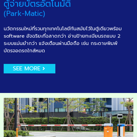
ตู้จ่ายบัตรอัตโนมัติ
(Park-Matic)
นวัตกรรมใหม่ที่รวมทุกเทคโนโลยีทันสมัยไว้ในตู้เดียวพร้อม
software อัจฉริยะที่ฉลาดกว่า อ่านป้ายทะเบียนรถแบบ 2
ระบบแม่นยำกว่า แจ้งเตือนผ่านมือถือ เช่น กระดาษพิมพ์
บัตรจอดรถใกล้หมด
SEE MORE