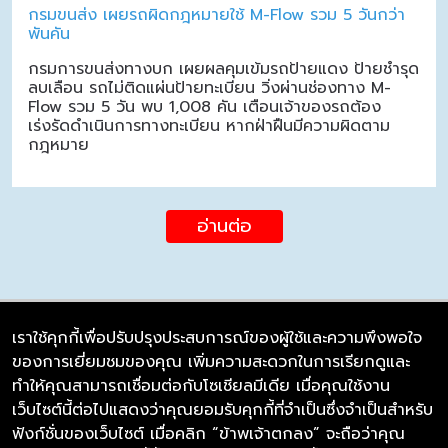
กรมขนส่ง เผยรถผิดกฎหมายใช้ M-Flow รวม 5 วันกว่า
พันคัน
กรมการขนส่งทางบก เผยผลคุมเข้มรถป้ายแดง ป้ายชำรุด
ลบเลือน รถไม่ติดแผ่นป้ายทะเบียน วิ่งผ่านช่องทาง M-
Flow รวม 5 วัน พบ 1,008 คัน เตือนเจ้าของรถต้อง
เร่งรัดดำเนินการทางทะเบียน หากฝ่าฝืนมีความผิดตาม
กฎหมาย
อ่านต่อ
เราใช้คุกกี้เพื่อปรับปรุงประสบการณ์ของผู้ใช้และความพึงพอใจ
ของการเยี่ยมชมของคุณ เพิ่มความสะดวกในการเรียกดูและ
บริษัท ซิมลิงค์ จำกัด
ทำให้คุณสามารถเชื่อมต่อกับโซเชียลมีเดีย เมื่อคุณใช้งาน
98/226 Bangrakyai-Baanmai Road,
เว็บไซต์นี้ต่อไปแสดงว่าคุณยอมรับคุกกี้ที่จำเป็นซึ่งจำเป็นสำหรับ
Bangyai, Nonthaburi 11140
ฟังก์ชั่นของเว็บไซต์ เมื่อคลิก “ข้าพเจ้าตกลง” จะถือว่าคุณ