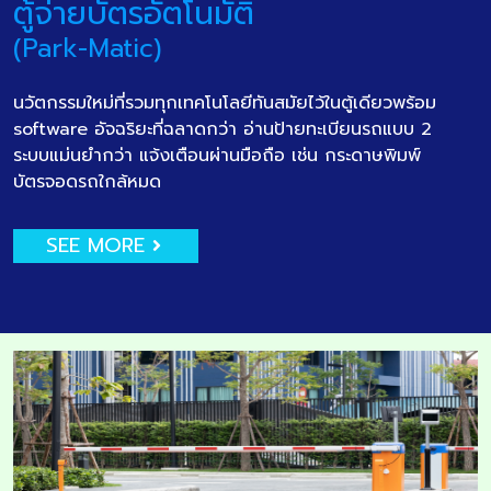
ตู้จ่ายบัตรอัตโนมัติ
(Park-Matic)
นวัตกรรมใหม่ที่รวมทุกเทคโนโลยีทันสมัยไว้ในตู้เดียวพร้อม
software อัจฉริยะที่ฉลาดกว่า อ่านป้ายทะเบียนรถแบบ 2
ระบบแม่นยำกว่า แจ้งเตือนผ่านมือถือ เช่น กระดาษพิมพ์
บัตรจอดรถใกล้หมด
SEE MORE