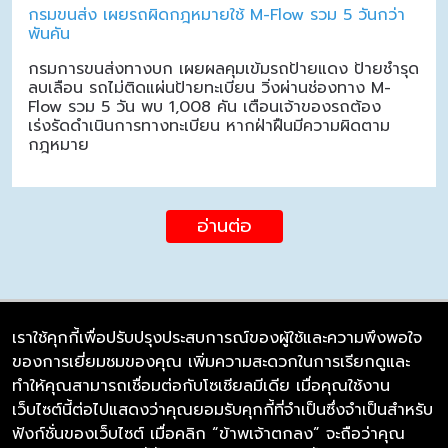
กรมขนส่ง เผยรถผิดกฎหมายใช้ M-Flow รวม 5 วันกว่า
พันคัน
กรมการขนส่งทางบก เผยผลคุมเข้มรถป้ายแดง ป้ายชำรุด
ลบเลือน รถไม่ติดแผ่นป้ายทะเบียน วิ่งผ่านช่องทาง M-
Flow รวม 5 วัน พบ 1,008 คัน เตือนเจ้าของรถต้อง
เร่งรัดดำเนินการทางทะเบียน หากฝ่าฝืนมีความผิดตาม
กฎหมาย
อ่านต่อ
เราใช้คุกกี้เพื่อปรับปรุงประสบการณ์ของผู้ใช้และความพึงพอใจ
ของการเยี่ยมชมของคุณ เพิ่มความสะดวกในการเรียกดูและ
บริษัท ซิมลิงค์ จำกัด
ทำให้คุณสามารถเชื่อมต่อกับโซเชียลมีเดีย เมื่อคุณใช้งาน
98/226 Bangrakyai-Baanmai Road,
เว็บไซต์นี้ต่อไปแสดงว่าคุณยอมรับคุกกี้ที่จำเป็นซึ่งจำเป็นสำหรับ
Bangyai, Nonthaburi 11140
ฟังก์ชั่นของเว็บไซต์ เมื่อคลิก “ข้าพเจ้าตกลง” จะถือว่าคุณ