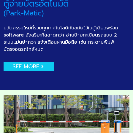
ตู้จ่ายบัตรอัตโนมัติ
(Park-Matic)
นวัตกรรมใหม่ที่รวมทุกเทคโนโลยีทันสมัยไว้ในตู้เดียวพร้อม
software อัจฉริยะที่ฉลาดกว่า อ่านป้ายทะเบียนรถแบบ 2
ระบบแม่นยำกว่า แจ้งเตือนผ่านมือถือ เช่น กระดาษพิมพ์
บัตรจอดรถใกล้หมด
SEE MORE