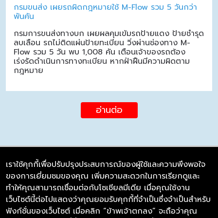
กรมขนส่ง เผยรถผิดกฎหมายใช้ M-Flow รวม 5 วันกว่า
พันคัน
กรมการขนส่งทางบก เผยผลคุมเข้มรถป้ายแดง ป้ายชำรุด
ลบเลือน รถไม่ติดแผ่นป้ายทะเบียน วิ่งผ่านช่องทาง M-
Flow รวม 5 วัน พบ 1,008 คัน เตือนเจ้าของรถต้อง
เร่งรัดดำเนินการทางทะเบียน หากฝ่าฝืนมีความผิดตาม
กฎหมาย
อ่านต่อ
เราใช้คุกกี้เพื่อปรับปรุงประสบการณ์ของผู้ใช้และความพึงพอใจ
ของการเยี่ยมชมของคุณ เพิ่มความสะดวกในการเรียกดูและ
บริษัท ซิมลิงค์ จำกัด
ทำให้คุณสามารถเชื่อมต่อกับโซเชียลมีเดีย เมื่อคุณใช้งาน
98/226 Bangrakyai-Baanmai Road,
เว็บไซต์นี้ต่อไปแสดงว่าคุณยอมรับคุกกี้ที่จำเป็นซึ่งจำเป็นสำหรับ
Bangyai, Nonthaburi 11140
ฟังก์ชั่นของเว็บไซต์ เมื่อคลิก “ข้าพเจ้าตกลง” จะถือว่าคุณ