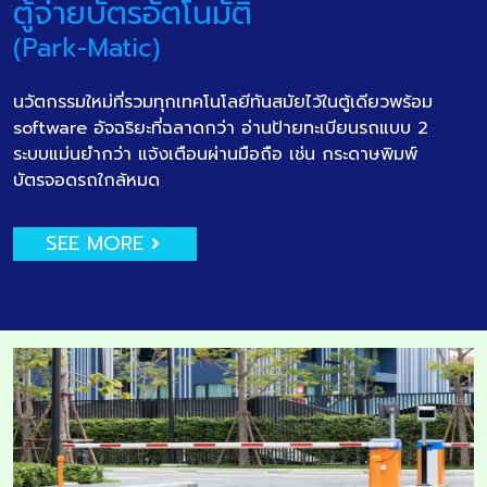
ตู้จ่ายบัตรอัตโนมัติ
(Park-Matic)
นวัตกรรมใหม่ที่รวมทุกเทคโนโลยีทันสมัยไว้ในตู้เดียวพร้อม
software อัจฉริยะที่ฉลาดกว่า อ่านป้ายทะเบียนรถแบบ 2
ระบบแม่นยำกว่า แจ้งเตือนผ่านมือถือ เช่น กระดาษพิมพ์
บัตรจอดรถใกล้หมด
SEE MORE