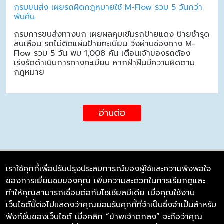
กรมขนส่ง เผยรถผิดกฎหมายใช้ M-Flow รวม 5 วันกว่า
พันคัน
กรมการขนส่งทางบก เผยผลคุมเข้มรถป้ายแดง ป้ายชำรุด
ลบเลือน รถไม่ติดแผ่นป้ายทะเบียน วิ่งผ่านช่องทาง M-
Flow รวม 5 วัน พบ 1,008 คัน เตือนเจ้าของรถต้อง
เร่งรัดดำเนินการทางทะเบียน หากฝ่าฝืนมีความผิดตาม
กฎหมาย
อ่านต่อ
เราใช้คุกกี้เพื่อปรับปรุงประสบการณ์ของผู้ใช้และความพึงพอใจ
ของการเยี่ยมชมของคุณ เพิ่มความสะดวกในการเรียกดูและ
บริษัท ซิมลิงค์ จำกัด
ทำให้คุณสามารถเชื่อมต่อกับโซเชียลมีเดีย เมื่อคุณใช้งาน
98/226 Bangrakyai-Baanmai Road,
เว็บไซต์นี้ต่อไปแสดงว่าคุณยอมรับคุกกี้ที่จำเป็นซึ่งจำเป็นสำหรับ
Bangyai, Nonthaburi 11140
ฟังก์ชั่นของเว็บไซต์ เมื่อคลิก “ข้าพเจ้าตกลง” จะถือว่าคุณ