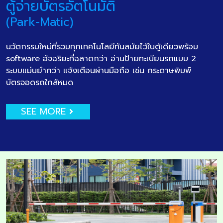
ตู้จ่ายบัตรอัตโนมัติ
(Park-Matic)
นวัตกรรมใหม่ที่รวมทุกเทคโนโลยีทันสมัยไว้ในตู้เดียวพร้อม
software อัจฉริยะที่ฉลาดกว่า อ่านป้ายทะเบียนรถแบบ 2
ระบบแม่นยำกว่า แจ้งเตือนผ่านมือถือ เช่น กระดาษพิมพ์
บัตรจอดรถใกล้หมด
SEE MORE