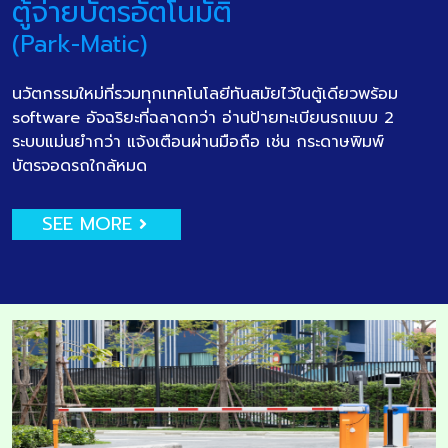
ตู้จ่ายบัตรอัตโนมัติ
(Park-Matic)
นวัตกรรมใหม่ที่รวมทุกเทคโนโลยีทันสมัยไว้ในตู้เดียวพร้อม
software อัจฉริยะที่ฉลาดกว่า อ่านป้ายทะเบียนรถแบบ 2
ระบบแม่นยำกว่า แจ้งเตือนผ่านมือถือ เช่น กระดาษพิมพ์
บัตรจอดรถใกล้หมด
SEE MORE