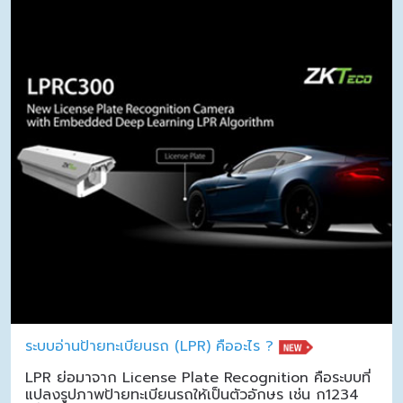
ระบบอ่านป้ายทะเบียนรถ (LPR) คืออะไร ?
LPR ย่อมาจาก License Plate Recognition คือระบบที่
แปลงรูปภาพป้ายทะเบียนรถให้เป็นตัวอักษร เช่น ก1234