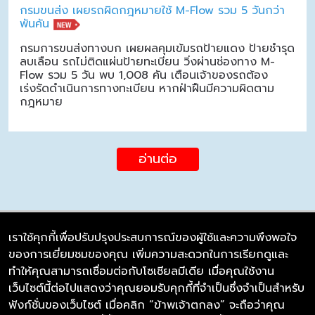
กรมขนส่ง เผยรถผิดกฎหมายใช้ M-Flow รวม 5 วันกว่า
พันคัน
กรมการขนส่งทางบก เผยผลคุมเข้มรถป้ายแดง ป้ายชำรุด
ลบเลือน รถไม่ติดแผ่นป้ายทะเบียน วิ่งผ่านช่องทาง M-
Flow รวม 5 วัน พบ 1,008 คัน เตือนเจ้าของรถต้อง
เร่งรัดดำเนินการทางทะเบียน หากฝ่าฝืนมีความผิดตาม
กฎหมาย
อ่านต่อ
เราใช้คุกกี้เพื่อปรับปรุงประสบการณ์ของผู้ใช้และความพึงพอใจ
ของการเยี่ยมชมของคุณ เพิ่มความสะดวกในการเรียกดูและ
บริษัท ซิมลิงค์ จำกัด
ทำให้คุณสามารถเชื่อมต่อกับโซเชียลมีเดีย เมื่อคุณใช้งาน
98/226 Bangrakyai-Baanmai Road,
เว็บไซต์นี้ต่อไปแสดงว่าคุณยอมรับคุกกี้ที่จำเป็นซึ่งจำเป็นสำหรับ
Bangyai, Nonthaburi 11140
ฟังก์ชั่นของเว็บไซต์ เมื่อคลิก “ข้าพเจ้าตกลง” จะถือว่าคุณ