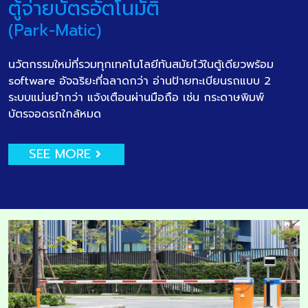
ตู้จ่ายบัตรอัตโนมัติ
(Park-Matic)
นวัตกรรมใหม่ที่รวมทุกเทคโนโลยีทันสมัยไว้ในตู้เดียวพร้อม
software อัจฉริยะที่ฉลาดกว่า อ่านป้ายทะเบียนรถแบบ 2
ระบบแม่นยำกว่า แจ้งเตือนผ่านมือถือ เช่น กระดาษพิมพ์
บัตรจอดรถใกล้หมด
SEE MORE