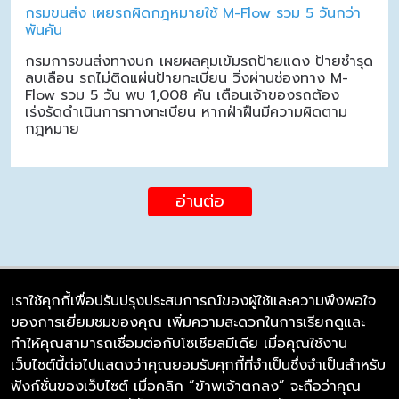
กรมขนส่ง เผยรถผิดกฎหมายใช้ M-Flow รวม 5 วันกว่า
พันคัน
กรมการขนส่งทางบก เผยผลคุมเข้มรถป้ายแดง ป้ายชำรุด
ลบเลือน รถไม่ติดแผ่นป้ายทะเบียน วิ่งผ่านช่องทาง M-
Flow รวม 5 วัน พบ 1,008 คัน เตือนเจ้าของรถต้อง
เร่งรัดดำเนินการทางทะเบียน หากฝ่าฝืนมีความผิดตาม
กฎหมาย
อ่านต่อ
เราใช้คุกกี้เพื่อปรับปรุงประสบการณ์ของผู้ใช้และความพึงพอใจ
ของการเยี่ยมชมของคุณ เพิ่มความสะดวกในการเรียกดูและ
บริษัท ซิมลิงค์ จำกัด
ทำให้คุณสามารถเชื่อมต่อกับโซเชียลมีเดีย เมื่อคุณใช้งาน
98/226 Bangrakyai-Baanmai Road,
เว็บไซต์นี้ต่อไปแสดงว่าคุณยอมรับคุกกี้ที่จำเป็นซึ่งจำเป็นสำหรับ
Bangyai, Nonthaburi 11140
ฟังก์ชั่นของเว็บไซต์ เมื่อคลิก “ข้าพเจ้าตกลง” จะถือว่าคุณ